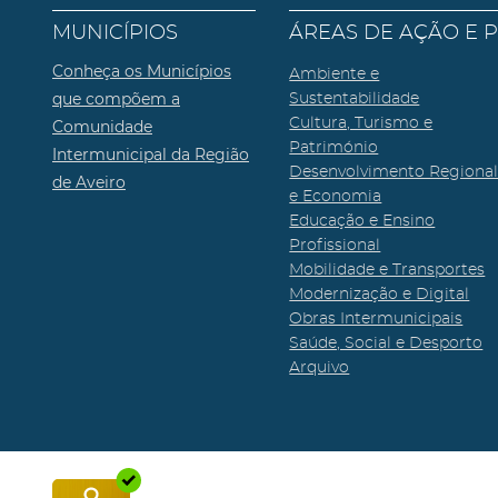
MUNICÍPIOS
ÁREAS DE AÇÃO E 
Conheça os Municípios
Ambiente e
que compõem a
Sustentabilidade
Cultura, Turismo e
Comunidade
Património
Intermunicipal da Região
Desenvolvimento Regiona
de Aveiro
e Economia
Educação e Ensino
Profissional
Mobilidade e Transportes
Modernização e Digital
Obras Intermunicipais
Saúde, Social e Desporto
Arquivo