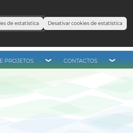
select language
▼
os
es de estatística
Desativar cookies de estatística
E PROJETOS
CONTACTOS