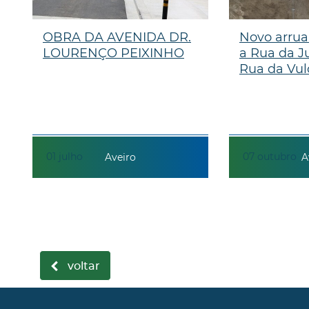
OBRA DA AVENIDA DR.
Novo arru
LOURENÇO PEIXINHO
a Rua da J
Rua da Vu
01
julho
07
outubro
Aveiro
A
voltar