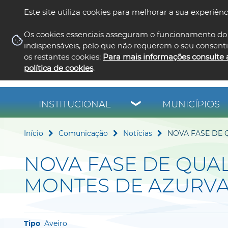
Este site utiliza cookies para melhorar a sua experiênc
Os cookies essenciais asseguram o funcionamento do 
indispensáveis, pelo que não requerem o seu consent
os restantes cookies:
Para mais informações consulte 
política de cookies
.
INSTITUCIONAL
MUNICÍPIOS
Início
Comunicação
Notícias
NOVA FASE DE 
NOVA FASE DE QUA
MONTES DE AZURV
Aveiro