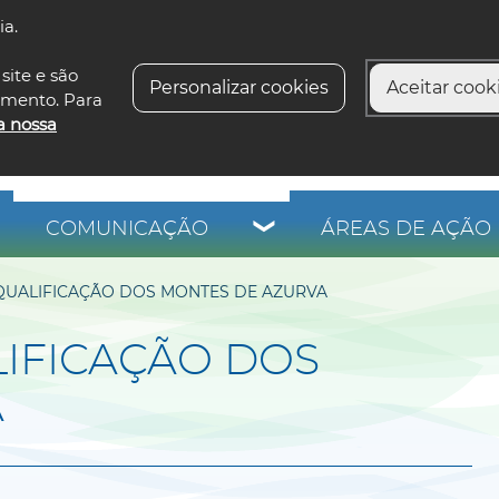
ia.
siga-n
site e são
Personalizar cookies
Aceitar cooki
imento. Para
a nossa
COMUNICAÇÃO
ÁREAS DE AÇÃO 
QUALIFICAÇÃO DOS MONTES DE AZURVA
LIFICAÇÃO DOS
A