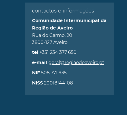
contactos e informações
Comunidade Intermunicipal da
Região de Aveiro
Rua do Carmo, 20
3800-127 Aveiro
+351 234 377 650
tel
geral@regiaodeaveiro.pt
e-mail
508 771 935
NIF
20018144108
NISS