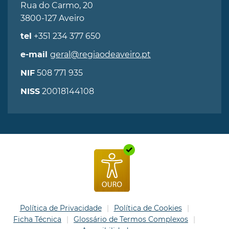
Rua do Carmo, 20
3800-127 Aveiro
+351 234 377 650
tel
geral@regiaodeaveiro.pt
e-mail
508 771 935
NIF
20018144108
NISS
Política de Privacidade
Política de Cookies
Ficha Técnica
Glossário de Termos Complexos