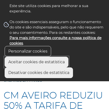
Este site utiliza cookies para melhorar a sua
experiência.
☰ Menu
Os cookies essenciais asseguram o funcionamento
do site e são indispensáveis, pelo que não requerem
o seu consentimento. Para os restantes cookies:
Para mais informações consulte a nossa política de
siga-nos
select language
▼
cookies
.
Personalizar cookies
Aceitar cookies de estatística
Início
Comunicação
Notícias
Desativar cookies de estatística
CM AVEIRO REDUZIU 50% A TARIFA DE RESÍDUOS
URBANOS EM 7 ANOS
CM AVEIRO REDUZIU
50% A TARIFA DE