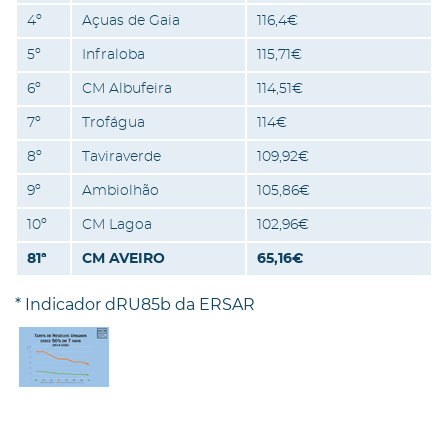
4º
Açuas de Gaia
116,4€
5º
Infraloba
115,71€
6º
CM Albufeira
114,51€
7º
Trofágua
114€
8º
Taviraverde
109,92€
9º
Ambiolhão
105,86€
10º
CM Lagoa
102,96€
81ª
CM AVEIRO
65,16€
* Indicador dRU85b da ERSAR