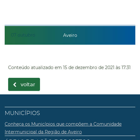
07
outubro
Aveiro
Conteúdo atualizado em
15 de dezembro de 2021
às 17:31
voltar
MUNICÍPIOS
Conheça os Municípios que compõem a Comunidade
Intermunicipal da Região de Aveiro