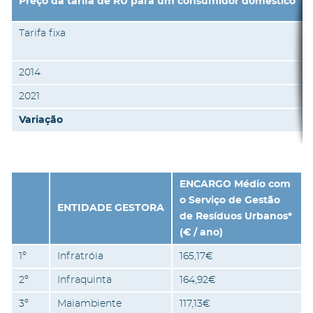
Preço da tarifa de RU para um consumidor doméstico
Tarifa fixa
2014
2021
Variação
ENCARGO Médio com
o Serviço de Gestão
ENTIDADE GESTORA
de Resíduos Urbanos*
(€ / ano)
1º
Infratróia
165,17€
2º
Infraquinta
164,92€
3º
Maiambiente
117,13€