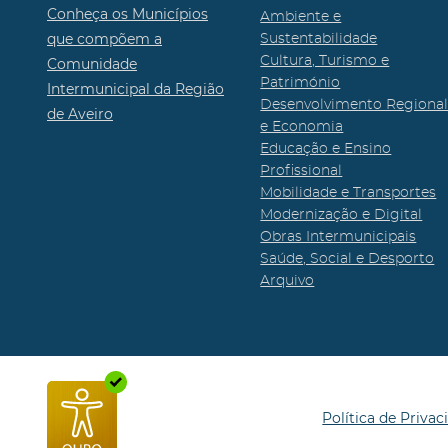
Conheça os Municípios
Ambiente e
que compõem a
Sustentabilidade
Cultura, Turismo e
Comunidade
Património
Intermunicipal da Região
Desenvolvimento Regiona
de Aveiro
e Economia
Educação e Ensino
Profissional
Mobilidade e Transportes
Modernização e Digital
Obras Intermunicipais
Saúde, Social e Desporto
Arquivo
Política de Privac