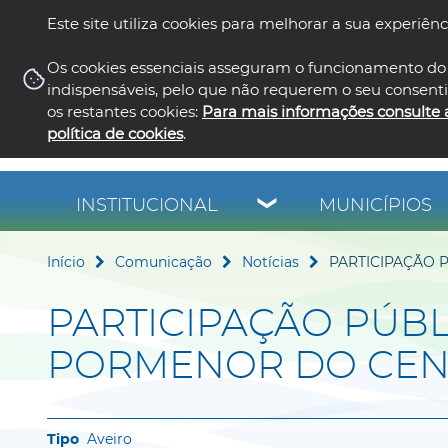
Este site utiliza cookies para melhorar a sua experiênc
Os cookies essenciais asseguram o funcionamento do 
indispensáveis, pelo que não requerem o seu consent
os restantes cookies:
Para mais informações consulte 
política de cookies
.
INSTITUCIONAL
MUNICÍPIOS
Início
Comunicação
Notícias
PARTICIPAÇÃO 
PARTICIPAÇÃO PÚBL
PORMENOR DO CE
Aveiro