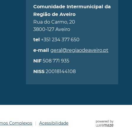
Comunidade Intermunicipal da
Região de Aveiro
Rua do Carmo, 20
3800-127 Aveiro
+351 234 377 650
tel
geral@regiaodeaveiro.pt
e-mail
508 771 935
NIF
20018144108
NISS
ermos Complexos
Acessibilidade