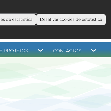
select language
▼
os
es de estatística
Desativar cookies de estatística
E PROJETOS
CONTACTOS