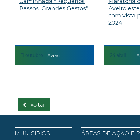
Caminhada "Pequenos
Maratona d
Passos. Grandes Gestos"
Aveiro est
com vista p
2024
11
outubro
24
abril
Aveiro
A
voltar
MUNICÍPIOS
ÁREAS DE AÇÃO E 