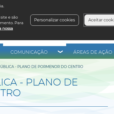
ia.
siga-n
site e são
Personalizar cookies
Aceitar cooki
imento. Para
a nossa
COMUNICAÇÃO
ÁREAS DE AÇÃO 
PÚBLICA - PLANO DE PORMENOR DO CENTRO
ICA - PLANO DE
NTRO