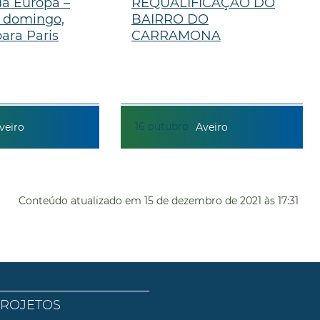
a Europa –
REQUALIFICAÇÃO DO
e domingo,
BAIRRO DO
ara Paris
CARRAMONA
16
outubro
veiro
Aveiro
Conteúdo atualizado em
15 de dezembro de 2021
às 17:31
PROJETOS