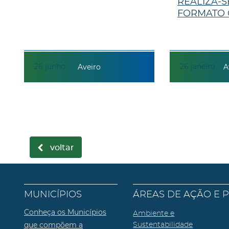
REALIZA-S
FORMATO 
26
junho
26
janeiro
Aveiro
A
voltar
MUNICÍPIOS
ÁREAS DE AÇÃO E 
Conheça os Municípios
Ambiente e
que compõem a
Sustentabilidade