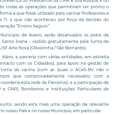
 a presença do Presidente da CMA e sua equipa, e do
do todas as operações que permitiram ter pronto o
 forma a que fosse utilizado para vacinar Professores e
 11, o que não aconteceu por força da decisão do
peração “Ensino Seguro”.
unicípio de Aveiro, serão desativados os polos de
e Santa Joana – cedido gratuitamente pela Junta de
USF Arte Nova (Oliveirinha / São Bernardo).
iário, a parceria com várias entidades, em estreita
ontacto com os Cidadãos), para apoio na gestão de
a toma da vacina (com as quais o ACeS-BV não o
sempre que comprovadamente necessário, com a
oordena esta rede de Parceiros), e a participação de
 e GNR), Bombeiros e Instituições Particulares de
sunto, sendo esta mais uma operação de relevante
 nosso País e no nosso Município, em particular.