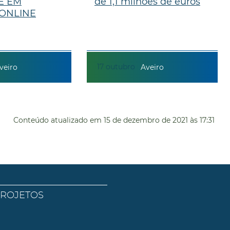
E EM
de 1,1 milhões de euros
ONLINE
17
outubro
veiro
Aveiro
Conteúdo atualizado em
15 de dezembro de 2021
às 17:31
PROJETOS