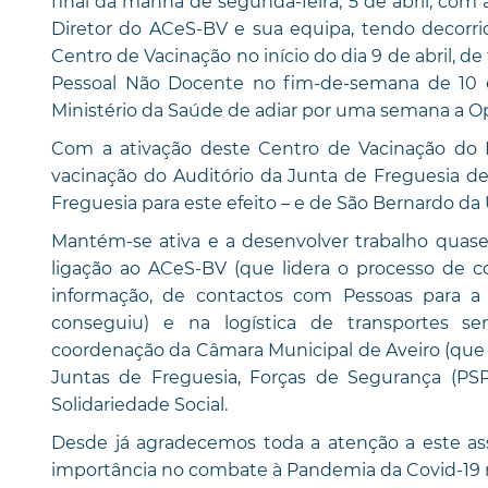
final da manhã de segunda-feira, 5 de abril, com
Diretor do ACeS-BV e sua equipa, tendo decorri
Centro de Vacinação no início do dia 9 de abril, de
Pessoal Não Docente no fim-de-semana de 10 e
Ministério da Saúde de adiar por uma semana a O
Com a ativação deste Centro de Vacinação do M
vacinação do Auditório da Junta de Freguesia d
Freguesia para este efeito – e de São Bernardo da 
Mantém-se ativa e a desenvolver trabalho quase d
ligação ao ACeS-BV (que lidera o processo de c
informação, de contactos com Pessoas para 
conseguiu) e na logística de transportes 
coordenação da Câmara Municipal de Aveiro (que c
Juntas de Freguesia, Forças de Segurança (PSP
Solidariedade Social.
Desde já agradecemos toda a atenção a este as
importância no combate à Pandemia da Covid-19 no