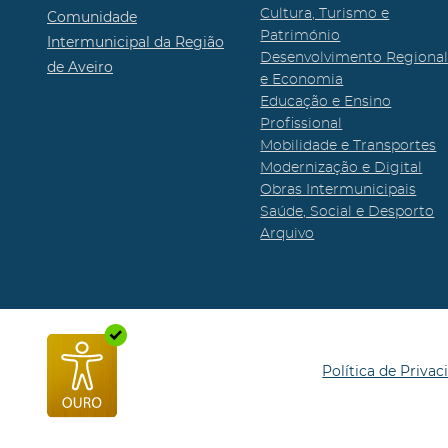
Cultura, Turismo e
Comunidade
Património
Intermunicipal da Região
Desenvolvimento Regiona
de Aveiro
e Economia
Educação e Ensino
Profissional
Mobilidade e Transportes
Modernização e Digital
Obras Intermunicipais
Saúde, Social e Desporto
Arquivo
Política de Privac