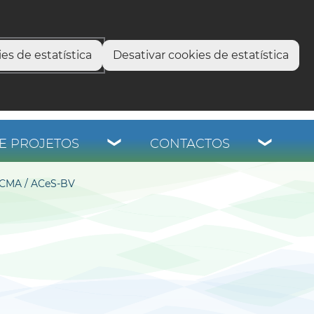
select language
▼
os
es de estatística
Desativar cookies de estatística
E PROJETOS
CONTACTOS
CMA / ACeS-BV