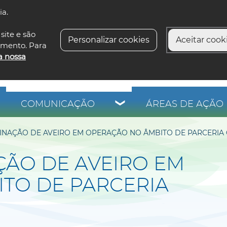
ia.
siga-n
site e são
Personalizar cookies
Aceitar cooki
imento. Para
a nossa
COMUNICAÇÃO
ÁREAS DE AÇÃO 
INAÇÃO DE AVEIRO EM OPERAÇÃO NO ÂMBITO DE PARCERIA 
ÇÃO DE AVEIRO EM
TO DE PARCERIA