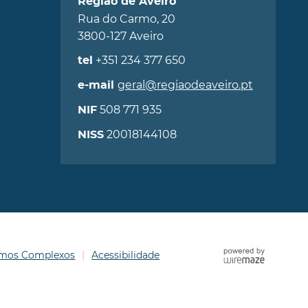
Região de Aveiro
Rua do Carmo, 20
3800-127 Aveiro
+351 234 377 650
tel
geral@regiaodeaveiro.pt
e-mail
508 771 935
NIF
20018144108
NISS
ermos Complexos
Acessibilidade