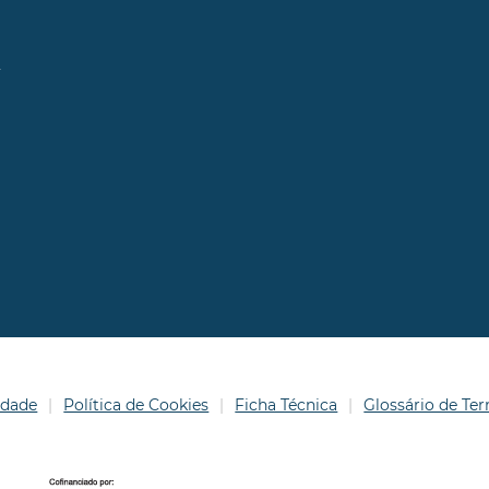
l
idade
Política de Cookies
Ficha Técnica
Glossário de T