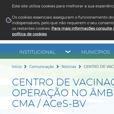
Este site utiliza cookies para melhorar a sua experiênc
Os cookies essenciais asseguram o funcionamento do 
indispensáveis, pelo que não requerem o seu consent
os restantes cookies:
Para mais informações consulte 
política de cookies
.
INSTITUCIONAL
MUNICÍPIOS
Início
Comunicação
Notícias
CENTRO DE VAC
CENTRO DE VACINA
OPERAÇÃO NO ÂMBI
CMA / ACeS-BV