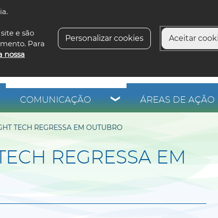
ia.
siga-n
site e são
Personalizar cookies
Aceitar cooki
imento. Para
a nossa
COMUNICAÇÃO
ÁREAS DE AÇÃO 
LIGHT TECH REGRESSA EM OUTUBRO
T TECH REGRESSA EM