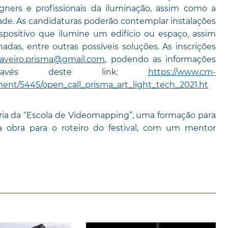
esigners e profissionais da iluminação, assim como a
dade. As candidaturas poderão contemplar instalações
spositivo que ilumine um edifício ou espaço, assim
adas, entre outras possíveis soluções. As inscrições
aveiro.prisma@gmail.com
, podendo as informações
através deste link:
https://www.cm-
ument/5445/open_call_prisma_art_light_tech_2021.ht
ria da “Escola de Videomapping”, uma formação para
 obra para o roteiro do festival, com um mentor