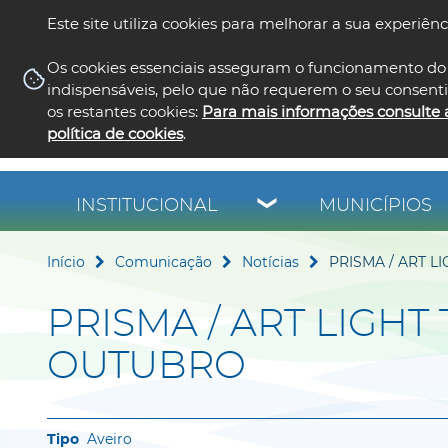
Este site utiliza cookies para melhorar a sua experiênc
Os cookies essenciais asseguram o funcionamento do 
indispensáveis, pelo que não requerem o seu consent
os restantes cookies:
Para mais informações consulte 
política de cookies
.
INSTITUCIONAL
MUNICÍPIOS
Início
Comunicação
Notícias
PRISMA / ART 
PRISMA / ART LIGH
OUTUBRO
Aveiro