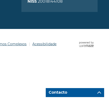
20018144108
NISS
ermos Complexos
Acessibilidade
Contacto
Ir para "Caixa de Contacto"