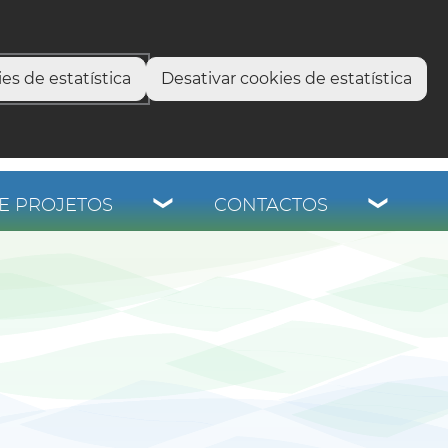
select language
▼
os
es de estatística
Desativar cookies de estatística
E PROJETOS
CONTACTOS