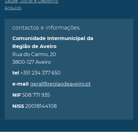
Saúde, Social e Desporto
Arquivo
contactos e informações
Comunidade Intermunicipal da
Região de Aveiro
Rua do Carmo, 20
3800-127 Aveiro
+351 234 377 650
tel
geral@regiaodeaveiro.pt
e-mail
508 771 935
NIF
20018144108
NISS