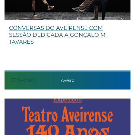
CONVERSAS DO AVEIRENSE COM
SESSÃO DEDICADA A GONÇALO M.
TAVARES
07
fevereiro
Aveiro