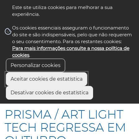
Este site utiliza cookies para melhorar a sua
experiência.
☰ Menu
Os cookies essenciais asseguram o funcionamento
do site e são indispensáveis, pelo que não requerem
o seu consentimento. Para os restantes cookies:
Para mais informações consulte a nossa política de
siga-nos
select language
▼
cookies
.
Personalizar cookies
Aceitar cookies de estatística
Início
Comunicação
Notícias
Desativar cookies de estatística
PRISMA / ART LIGHT TECH REGRESSA EM OUTUBRO
PRISMA / ART LIGHT
TECH REGRESSA EM