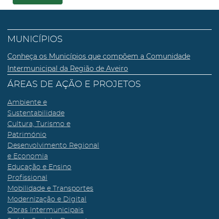
MUNICÍPIOS
Conheça os Municípios que compõem a Comunidade
Intermunicipal da Região de Aveiro
ÁREAS DE AÇÃO E PROJETOS
Ambiente e
Sustentabilidade
Cultura, Turismo e
Património
Desenvolvimento Regional
e Economia
Educação e Ensino
Profissional
Mobilidade e Transportes
Modernização e Digital
Obras Intermunicipais