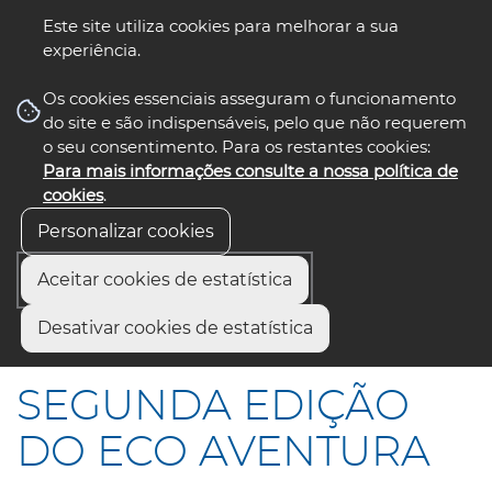
Este site utiliza cookies para melhorar a sua
experiência.
☰ Menu
Os cookies essenciais asseguram o funcionamento
do site e são indispensáveis, pelo que não requerem
o seu consentimento. Para os restantes cookies:
Para mais informações consulte a nossa política de
siga-nos
select language
▼
cookies
.
Personalizar cookies
Aceitar cookies de estatística
Início
Comunicação
Notícias
Desativar cookies de estatística
SEGUNDA EDIÇÃO DO ECO AVENTURA
SEGUNDA EDIÇÃO
DO ECO AVENTURA