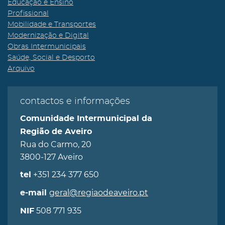
Educação e Ensino
Profissional
Mobilidade e Transportes
Modernização e Digital
Obras Intermunicipais
Saúde, Social e Desporto
Arquivo
contactos e informações
Comunidade Intermunicipal da
Região de Aveiro
Rua do Carmo, 20
3800-127 Aveiro
+351 234 377 650
tel
geral@regiaodeaveiro.pt
e-mail
508 771 935
NIF