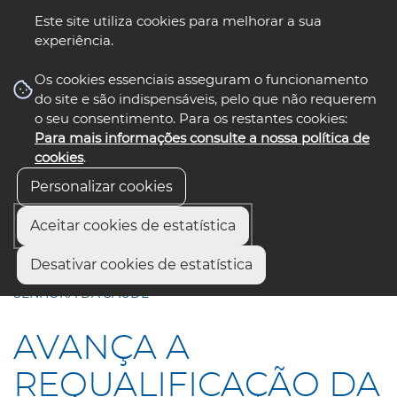
Este site utiliza cookies para melhorar a sua
experiência.
☰ Menu
Os cookies essenciais asseguram o funcionamento
do site e são indispensáveis, pelo que não requerem
o seu consentimento. Para os restantes cookies:
Para mais informações consulte a nossa política de
siga-nos
select language
▼
cookies
.
Personalizar cookies
Aceitar cookies de estatística
Início
Comunicação
Notícias
Desativar cookies de estatística
AVANÇA A REQUALIFICAÇÃO DA CAPELA DA NOSSA
SENHORA DA SAÚDE
AVANÇA A
REQUALIFICAÇÃO DA