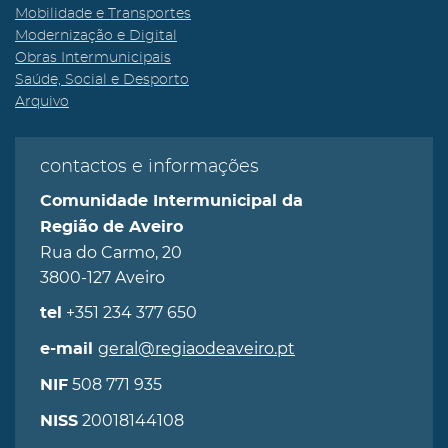
Mobilidade e Transportes
Modernização e Digital
Obras Intermunicipais
Saúde, Social e Desporto
Arquivo
contactos e informações
Comunidade Intermunicipal da
Região de Aveiro
Rua do Carmo, 20
3800-127 Aveiro
+351 234 377 650
tel
geral@regiaodeaveiro.pt
e-mail
508 771 935
NIF
20018144108
NISS