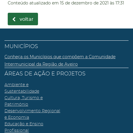
Conteúdo atualizado em
15 de dezembro de 2021
às 17:31
voltar
MUNICÍPIOS
Conheça os Municípios que compõem a Comunidade
Intermunicipal da Região de Aveiro
ÁREAS DE AÇÃO E PROJETOS
Ambiente e
Sustentabilidade
Cultura, Turismo e
Património
Desenvolvimento Regional
e Economia
Educação e Ensino
Profissional