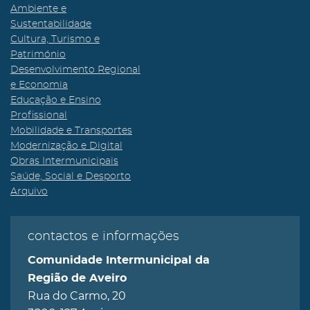
Ambiente e
Sustentabilidade
Cultura, Turismo e
Património
Desenvolvimento Regional
e Economia
Educação e Ensino
Profissional
Mobilidade e Transportes
Modernização e Digital
Obras Intermunicipais
Saúde, Social e Desporto
Arquivo
contactos e informações
Comunidade Intermunicipal da
Região de Aveiro
Rua do Carmo, 20