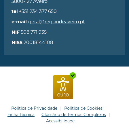
3800-127 Aveiro
+351 234 377 650
tel
geral@regiaodeaveiro.pt
e-mail
508 771 935
NIF
20018144108
NISS
Política de Privacidade
Política de Cookies
Ficha Técnica
Glossário de Termos Complexos
Acessibilidade