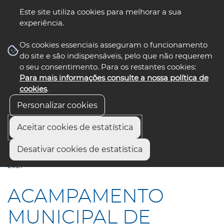
Este site utiliza cookies para melhorar a sua
experiência.
☰ Menu
Os cookies essenciais asseguram o funcionamento
do site e são indispensáveis, pelo que não requerem
o seu consentimento. Para os restantes cookies:
Para mais informações consulte a nossa política de
siga-nos
select language
▼
cookies
.
Personalizar cookies
Aceitar cookies de estatística
Início
Comunicação
Notícias
Desativar cookies de estatística
ACAMPAMENTO MUNICIPAL DE ESCUTEIROS – ESCUTAMA
2021
ACAMPAMENTO
MUNICIPAL DE