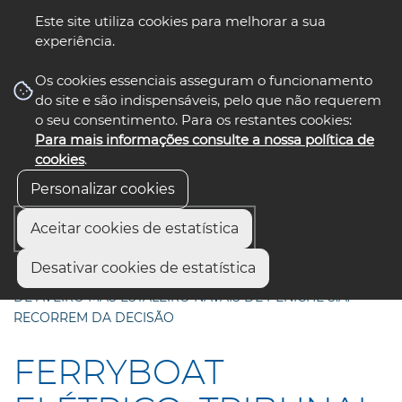
Este site utiliza cookies para melhorar a sua
experiência.
☰ Menu
Os cookies essenciais asseguram o funcionamento
do site e são indispensáveis, pelo que não requerem
o seu consentimento. Para os restantes cookies:
Para mais informações consulte a nossa política de
siga-nos
select language
▼
cookies
.
Personalizar cookies
Aceitar cookies de estatística
Início
Comunicação
Notícias
Desativar cookies de estatística
FERRYBOAT ELÉTRICO: TRIBUNAL DÁ RAZÃO À CÂMARA
DE AVEIRO MAS ESTALEIRO NAVAIS DE PENICHE S.A.
RECORREM DA DECISÃO
FERRYBOAT