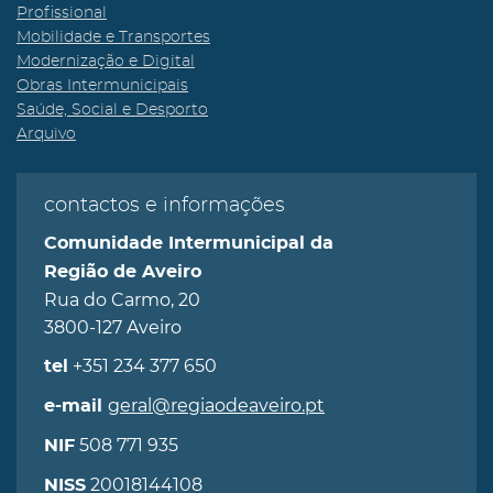
Profissional
Mobilidade e Transportes
Modernização e Digital
Obras Intermunicipais
Saúde, Social e Desporto
Arquivo
contactos e informações
Comunidade Intermunicipal da
Região de Aveiro
Rua do Carmo, 20
3800-127 Aveiro
+351 234 377 650
tel
geral@regiaodeaveiro.pt
e-mail
508 771 935
NIF
20018144108
NISS