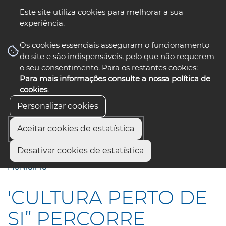
Este site utiliza cookies para melhorar a sua
experiência.
☰ Menu
Os cookies essenciais asseguram o funcionamento
do site e são indispensáveis, pelo que não requerem
o seu consentimento. Para os restantes cookies:
Para mais informações consulte a nossa política de
siga-nos
select language
▼
cookies
.
Personalizar cookies
Aceitar cookies de estatística
Início
Comunicação
Notícias
Desativar cookies de estatística
"CULTURA PERTO DE SI” PERCORRE LOCALIDADES DO
MUNICÍPIO
'CULTURA PERTO DE
SI” PERCORRE