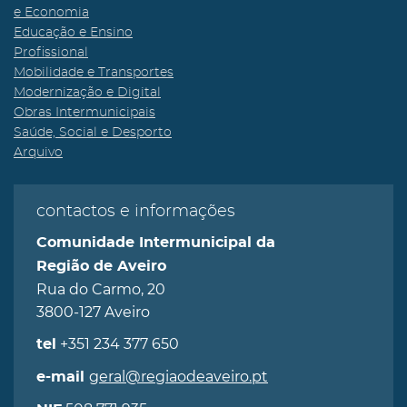
e Economia
Educação e Ensino
Profissional
Mobilidade e Transportes
Modernização e Digital
Obras Intermunicipais
Saúde, Social e Desporto
Arquivo
contactos e informações
Comunidade Intermunicipal da
Região de Aveiro
Rua do Carmo, 20
3800-127 Aveiro
+351 234 377 650
tel
geral@regiaodeaveiro.pt
e-mail