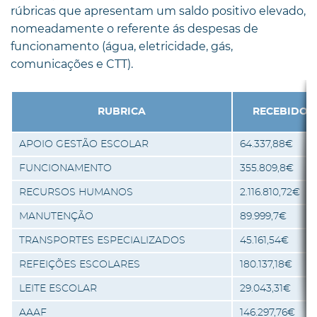
rúbricas que apresentam um saldo positivo elevado,
nomeadamente o referente ás despesas de
funcionamento (água, eletricidade, gás,
comunicações e CTT).
RUBRICA
RECEBIDO
APOIO GESTÃO ESCOLAR
64.337,88€
FUNCIONAMENTO
355.809,8€
RECURSOS HUMANOS
2.116.810,72€
MANUTENÇÃO
89.999,7€
TRANSPORTES ESPECIALIZADOS
45.161,54€
REFEIÇÕES ESCOLARES
180.137,18€
LEITE ESCOLAR
29.043,31€
AAAF
146.297,76€