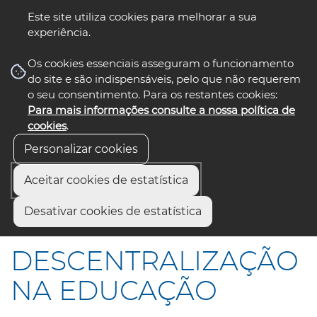
Este site utiliza cookies para melhorar a sua
experiência.
☰ Menu
Os cookies essenciais asseguram o funcionamento
do site e são indispensáveis, pelo que não requerem
o seu consentimento. Para os restantes cookies:
Para mais informações consulte a nossa política de
siga-nos
select language
▼
cookies
.
Personalizar cookies
Aceitar cookies de estatística
Início
Comunicação
Notícias
Desativar cookies de estatística
DESCENTRALIZAÇÃO NA EDUCAÇÃO
DESCENTRALIZAÇÃO
NA EDUCAÇÃO