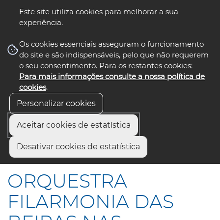
Este site utiliza cookies para melhorar a sua
experiência.
☰ Menu
Os cookies essenciais asseguram o funcionamento
do site e são indispensáveis, pelo que não requerem
o seu consentimento. Para os restantes cookies:
Para mais informações consulte a nossa política de
siga-nos
select language
▼
cookies
.
Personalizar cookies
Aceitar cookies de estatística
Início
Comunicação
Notícias
Desativar cookies de estatística
ORQUESTRA FILARMONIA DAS BEIRAS NAS FREGUESIAS
ORQUESTRA
FILARMONIA DAS