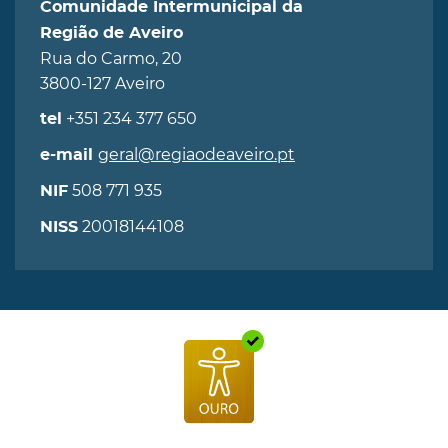
Comunidade Intermunicipal da
Região de Aveiro
Rua do Carmo, 20
3800-127 Aveiro
+351 234 377 650
tel
geral@regiaodeaveiro.pt
e-mail
508 771 935
NIF
20018144108
NISS