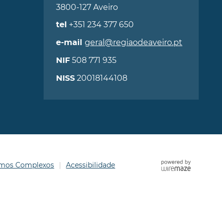
3800-127 Aveiro
+351 234 377 650
tel
geral@regiaodeaveiro.pt
e-mail
508 771 935
NIF
20018144108
NISS
ermos Complexos
Acessibilidade