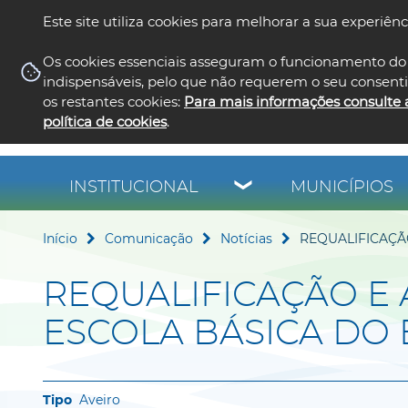
Este site utiliza cookies para melhorar a sua experiênc
Os cookies essenciais asseguram o funcionamento do 
indispensáveis, pelo que não requerem o seu consent
os restantes cookies:
Para mais informações consulte 
política de cookies
.
INSTITUCIONAL
MUNICÍPIOS
Início
Comunicação
Notícias
REQUALIFICAÇÃ
REQUALIFICAÇÃO E
ESCOLA BÁSICA DO
Aveiro