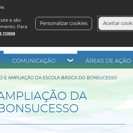
ia.
siga-n
site e são
Personalizar cookies
Aceitar cooki
imento. Para
a nossa
COMUNICAÇÃO
ÁREAS DE AÇÃO 
O E AMPLIAÇÃO DA ESCOLA BÁSICA DO BONSUCESSO
 AMPLIAÇÃO DA
 BONSUCESSO