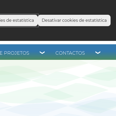
select language
▼
os
es de estatística
Desativar cookies de estatística
E PROJETOS
CONTACTOS