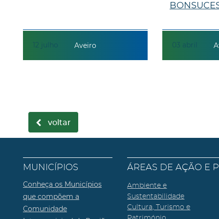
BONSUCE
12
julho
03
abril
Aveiro
A
voltar
MUNICÍPIOS
ÁREAS DE AÇÃO E 
Conheça os Municípios
Ambiente e
que compõem a
Sustentabilidade
Cultura, Turismo e
Comunidade
Património