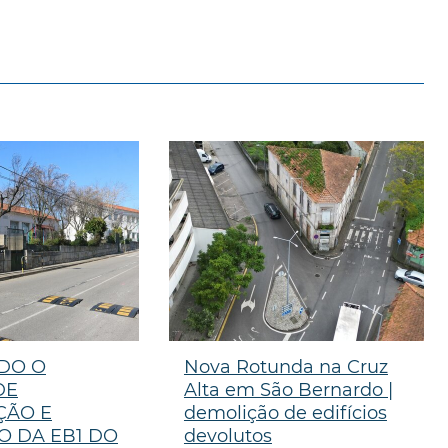
DO O
Nova Rotunda na Cruz
DE
Alta em São Bernardo |
ÇÃO E
demolição de edifícios
O DA EB1 DO
devolutos