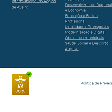
Intermunicipal da Região
Desenvolvimento Regiona
de Aveiro
e Economia
Educação e Ensino
Profissional
Mobilidade e Transportes
Modernização e Digital
Obras Intermunicipais
Saúde, Social e Desporto
Arquivo
Política de Privac