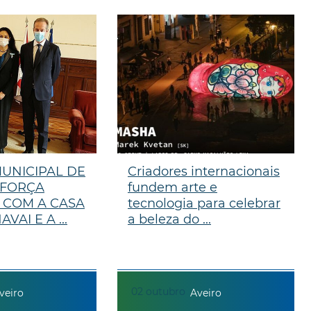
UNICIPAL DE
Criadores internacionais
EFORÇA
fundem arte e
 COM A CASA
tecnologia para celebrar
VAI E A ...
a beleza do ...
02
outubro
veiro
Aveiro