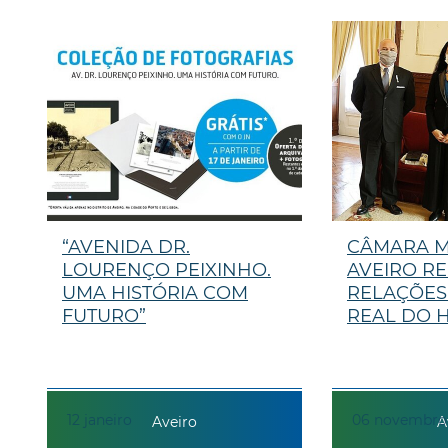
“AVENIDA DR.
CÂMARA M
LOURENÇO PEIXINHO.
AVEIRO R
UMA HISTÓRIA COM
RELAÇÕES
FUTURO”
REAL DO HA
12
janeiro
06
novembro
Aveiro
A