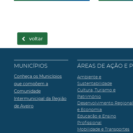
voltar
MUNICÍPIOS
ÁREAS DE AÇÃO E 
Conheça os Municípios
Ambiente e
que compõem a
Sustentabilidade
Cultura, Turismo e
Comunidade
Património
Intermunicipal da Região
Desenvolvimento Regiona
de Aveiro
e Economia
Educação e Ensino
Profissional
Mobilidade e Transportes