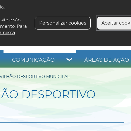
ia.
siga-n
site e são
Personalizar cookies
Aceitar cooki
imento. Para
a nossa
COMUNICAÇÃO
ÁREAS DE AÇÃO 
VILHÃO DESPORTIVO MUNICIPAL
HÃO DESPORTIVO