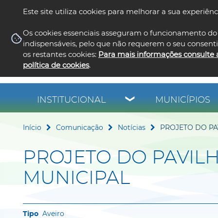
Este site utiliza cookies para melhorar a sua experiênc
Os cookies essenciais asseguram o funcionamento do 
indispensáveis, pelo que não requerem o seu consent
os restantes cookies:
Para mais informações consulte 
política de cookies
.
INSTITUCIONAL
MUNICÍPIOS
Início
Comunicação
Notícias
PROJETO DO PA
PROJETO DO PAVIL
MUNICIPAL
Aveiro