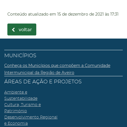
Conteúdo atualizado em
15 de dezembro de 2021
às 17:31
voltar
MUNICÍPIOS
Conheça os Municípios que compõem a Comunidade
Intermunicipal da Região de Aveiro
ÁREAS DE AÇÃO E PROJETOS
Ambiente e
Sustentabilidade
Cultura, Turismo e
Património
Desenvolvimento Regional
e Economia