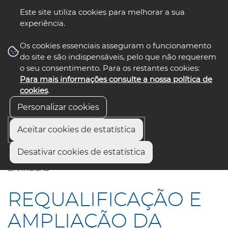
Este site utiliza cookies para melhorar a sua
experiência.
☰ Menu
Os cookies essenciais asseguram o funcionamento
do site e são indispensáveis, pelo que não requerem
o seu consentimento. Para os restantes cookies:
Para mais informações consulte a nossa política de
siga-nos
select language
▼
cookies
.
Personalizar cookies
Aceitar cookies de estatística
Início
Comunicação
Notícias
Desativar cookies de estatística
REQUALIFICAÇÃO E AMPLIAÇÃO DA ESCOLA BÁSICA DAS
BARROCAS
REQUALIFICAÇÃO E
AMPLIAÇÃO DA