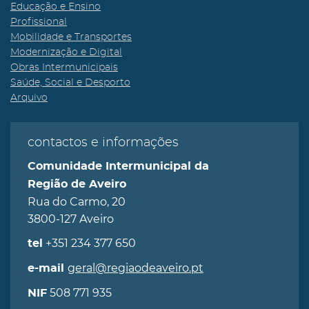
Educação e Ensino
Profissional
Mobilidade e Transportes
Modernização e Digital
Obras Intermunicipais
Saúde, Social e Desporto
Arquivo
contactos e informações
Comunidade Intermunicipal da
Região de Aveiro
Rua do Carmo, 20
3800-127 Aveiro
+351 234 377 650
tel
geral@regiaodeaveiro.pt
e-mail
508 771 935
NIF