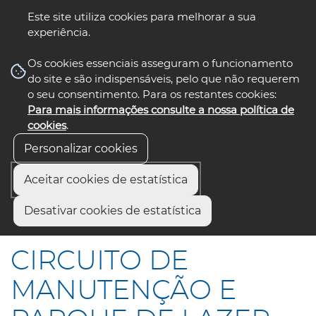
Este site utiliza cookies para melhorar a sua
experiência.
☰ Menu
Os cookies essenciais asseguram o funcionamento
do site e são indispensáveis, pelo que não requerem
o seu consentimento. Para os restantes cookies:
Para mais informações consulte a nossa política de
siga-nos
select language
▼
cookies
.
Personalizar cookies
Aceitar cookies de estatística
Início
Comunicação
Notícias
Desativar cookies de estatística
CIRCUITO DE MANUTENÇÃO E PARQUE DE LAZER
CIRCUITO DE
MANUTENÇÃO E