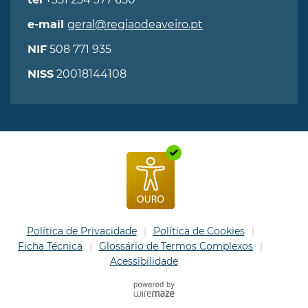
tel
geral@regiaodeaveiro.pt
e-mail
508 771 935
NIF
20018144108
NISS
Política de Privacidade
Política de Cookies
Ficha Técnica
Glossário de Termos Complexos
Acessibilidade