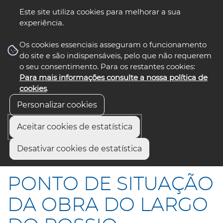
Este site utiliza cookies para melhorar a sua
experiência.
☰ Menu
Os cookies essenciais asseguram o funcionamento
do site e são indispensáveis, pelo que não requerem
o seu consentimento. Para os restantes cookies:
Para mais informações consulte a nossa política de
siga-nos
select language
▼
cookies
.
Personalizar cookies
Aceitar cookies de estatística
Início
Comunicação
Notícias
Desativar cookies de estatística
PONTO DE SITUAÇÃO DA OBRA DO LARGO DO ROSSIO
PONTO DE SITUAÇÃO
DA OBRA DO LARGO