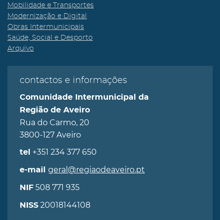
Mobilidade e Transportes
Modernização e Digital
Obras Intermunicipais
Saúde, Social e Desporto
Arquivo
contactos e informações
Comunidade Intermunicipal da
Região de Aveiro
Rua do Carmo, 20
3800-127 Aveiro
+351 234 377 650
tel
geral@regiaodeaveiro.pt
e-mail
508 771 935
NIF
20018144108
NISS