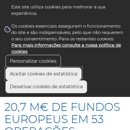
Este site utiliza cookies para melhorar a sua
experiência.
☰ Menu
Os cookies essenciais asseguram o funcionamento
do site e são indispensáveis, pelo que não requerem
o seu consentimento. Para os restantes cookies:
Para mais informações consulte a nossa política de
siga-nos
select language
▼
cookies
.
Personalizar cookies
Aceitar cookies de estatística
Início
Comunicação
Notícias
Desativar cookies de estatística
20,7 M€ DE FUNDOS EUROPEUS EM 53 OPERAÇÕES
20,7 M€ DE FUNDOS
EUROPEUS EM 53