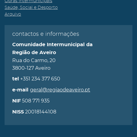
Obras Intermunicipais
Saúde, Social e Desporto
Arquivo
contactos e informações
Comunidade Intermunicipal da
Região de Aveiro
Rua do Carmo, 20
3800-127 Aveiro
+351 234 377 650
tel
geral@regiaodeaveiro.pt
e-mail
508 771 935
NIF
20018144108
NISS