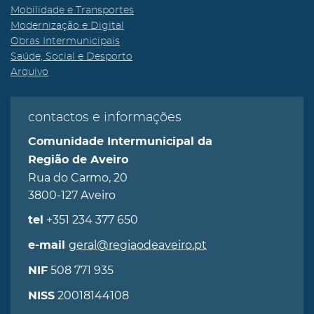
Mobilidade e Transportes
Modernização e Digital
Obras Intermunicipais
Saúde, Social e Desporto
Arquivo
contactos e informações
Comunidade Intermunicipal da
Região de Aveiro
Rua do Carmo, 20
3800-127 Aveiro
+351 234 377 650
tel
geral@regiaodeaveiro.pt
e-mail
508 771 935
NIF
20018144108
NISS