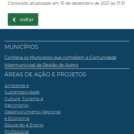
Conteúdo atualizado em
15 de dezembro de 2021
às 17:31
voltar
MUNICÍPIOS
Conheça os Municípios que compõem a Comunidade
Intermunicipal da Região de Aveiro
ÁREAS DE AÇÃO E PROJETOS
Ambiente e
Sustentabilidade
Cultura, Turismo e
Património
Desenvolvimento Regional
e Economia
Educação e Ensino
Profissional