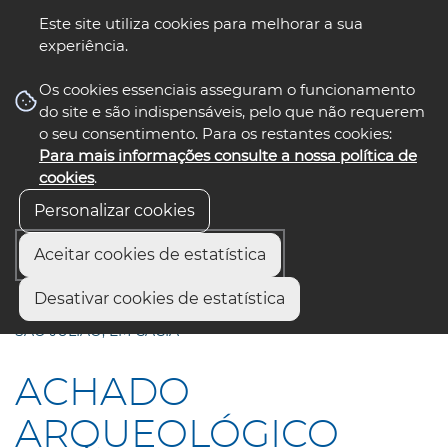
Este site utiliza cookies para melhorar a sua
experiência.
☰ Menu
Os cookies essenciais asseguram o funcionamento
do site e são indispensáveis, pelo que não requerem
o seu consentimento. Para os restantes cookies:
Para mais informações consulte a nossa política de
siga-nos
select language
▼
cookies
.
Personalizar cookies
Aceitar cookies de estatística
Início
Comunicação
Notícias
Desativar cookies de estatística
ACHADO ARQUEOLÓGICO ROMANO JUNTO À IGREJA DE
SÃO JULIÃO, EM CACIA
ACHADO
ARQUEOLÓGICO