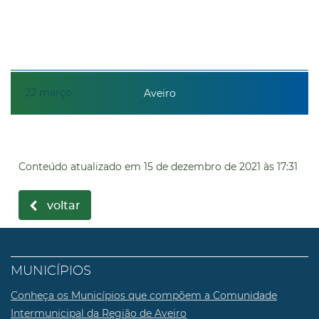
22
março
Aveiro
Conteúdo atualizado em
15 de dezembro de 2021
às 17:31
voltar
MUNICÍPIOS
Conheça os Municípios que compõem a Comunidade
Intermunicipal da Região de Aveiro