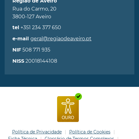
Região de Aveiro
Rua do Carmo, 20
3800-127 Aveiro
+351 234 377 650
tel
geral@regiaodeaveiro.pt
e-mail
508 771 935
NIF
20018144108
NISS
Política de Privacidade
Política de Cookies
Ficha Técnica
Glossário de Termos Complexos