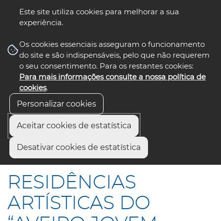
Este site utiliza cookies para melhorar a sua
experiência.
☰ Menu
Os cookies essenciais asseguram o funcionamento
do site e são indispensáveis, pelo que não requerem
o seu consentimento. Para os restantes cookies:
Para mais informações consulte a nossa política de
siga-nos
select language
▼
cookies
.
Personalizar cookies
Aceitar cookies de estatística
Início
Comunicação
Notícias
Desativar cookies de estatística
RESIDÊNCIAS ARTÍSTICAS DO “AVEIRO JOVEM CRIADOR”
RESIDÊNCIAS
ARTÍSTICAS DO