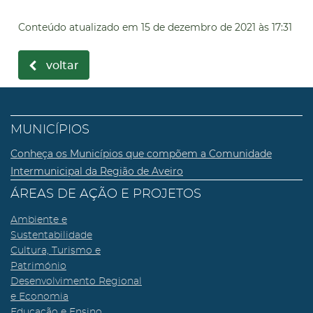
Conteúdo atualizado em
15 de dezembro de 2021
às 17:31
voltar
MUNICÍPIOS
Conheça os Municípios que compõem a Comunidade
Intermunicipal da Região de Aveiro
ÁREAS DE AÇÃO E PROJETOS
Ambiente e
Sustentabilidade
Cultura, Turismo e
Património
Desenvolvimento Regional
e Economia
Educação e Ensino