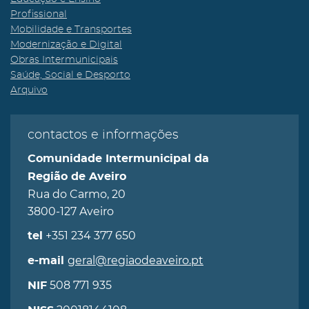
Profissional
Mobilidade e Transportes
Modernização e Digital
Obras Intermunicipais
Saúde, Social e Desporto
Arquivo
contactos e informações
Comunidade Intermunicipal da
Região de Aveiro
Rua do Carmo, 20
3800-127 Aveiro
+351 234 377 650
tel
geral@regiaodeaveiro.pt
e-mail
508 771 935
NIF