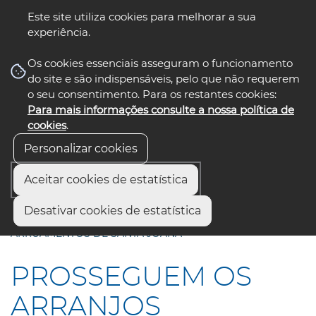
Este site utiliza cookies para melhorar a sua
experiência.
☰ Menu
Os cookies essenciais asseguram o funcionamento
do site e são indispensáveis, pelo que não requerem
o seu consentimento. Para os restantes cookies:
Para mais informações consulte a nossa política de
siga-nos
select language
▼
cookies
.
Personalizar cookies
Aceitar cookies de estatística
Início
Comunicação
Notícias
Desativar cookies de estatística
PROSSEGUEM OS ARRANJOS URBANÍSTICOS EM 12
ARRUAMENTOS DE SANTA JOANA
PROSSEGUEM OS
ARRANJOS