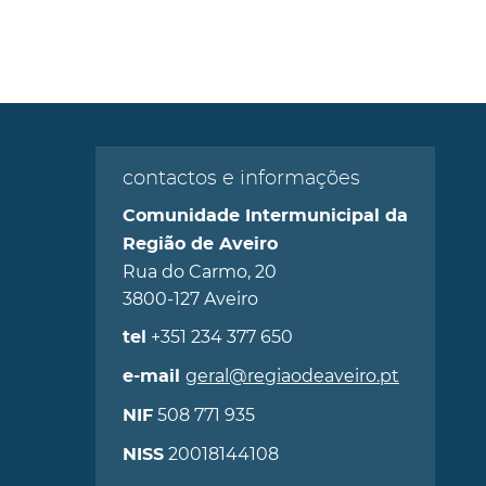
contactos e informações
Comunidade Intermunicipal da
Região de Aveiro
Rua do Carmo, 20
3800-127 Aveiro
+351 234 377 650
tel
geral@regiaodeaveiro.pt
e-mail
508 771 935
NIF
20018144108
NISS