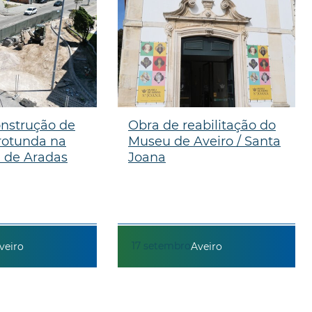
onstrução de
Obra de reabilitação do
rotunda na
Museu de Aveiro / Santa
a de Aradas
Joana
17
setembro
veiro
Aveiro