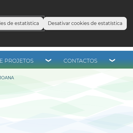
select language
▼
os
es de estatística
Desativar cookies de estatística
E PROJETOS
CONTACTOS
 JOANA