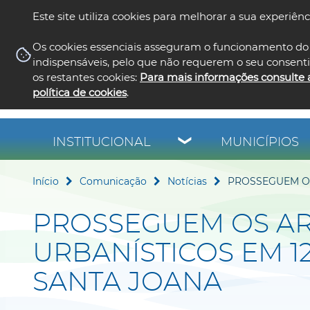
Este site utiliza cookies para melhorar a sua experiênc
Os cookies essenciais asseguram o funcionamento do 
indispensáveis, pelo que não requerem o seu consent
os restantes cookies:
Para mais informações consulte 
política de cookies
.
INSTITUCIONAL
MUNICÍPIOS
Início
Comunicação
Notícias
PROSSEGUEM OS
PROSSEGUEM OS A
URBANÍSTICOS EM 
SANTA JOANA