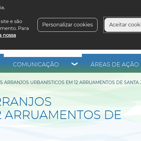
ia.
siga-n
site e são
Personalizar cookies
Aceitar cooki
imento. Para
a nossa
COMUNICAÇÃO
ÁREAS DE AÇÃO 
 ARRANJOS URBANÍSTICOS EM 12 ARRUAMENTOS DE SANTA
RRANJOS
12 ARRUAMENTOS DE