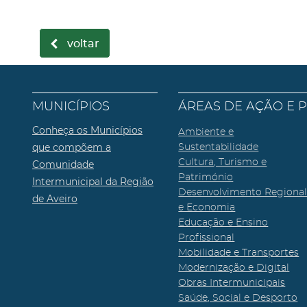
voltar
MUNICÍPIOS
ÁREAS DE AÇÃO E 
Conheça os Municípios
Ambiente e
que compõem a
Sustentabilidade
Cultura, Turismo e
Comunidade
Património
Intermunicipal da Região
Desenvolvimento Regiona
de Aveiro
e Economia
Educação e Ensino
Profissional
Mobilidade e Transportes
Modernização e Digital
Obras Intermunicipais
Saúde, Social e Desporto