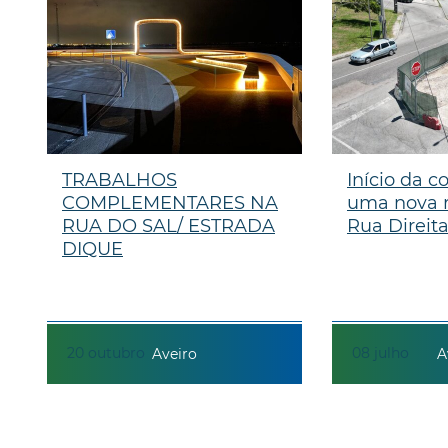
TRABALHOS
Início da c
COMPLEMENTARES NA
uma nova 
RUA DO SAL/ ESTRADA
Rua Direit
DIQUE
20
outubro
08
julho
Aveiro
A