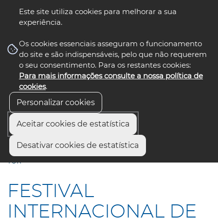
Este site utiliza cookies para melhorar a sua
experiência.
☰ Menu
Os cookies essenciais asseguram o funcionamento
do site e são indispensáveis, pelo que não requerem
o seu consentimento. Para os restantes cookies:
Para mais informações consulte a nossa política de
siga-nos
select language
▼
cookies
.
Personalizar cookies
Aceitar cookies de estatística
Início
Comunicação
Notícias
Desativar cookies de estatística
FESTIVAL INTERNACIONAL DE CINEMA DE TURISMO ART &
TUR
FESTIVAL
INTERNACIONAL DE