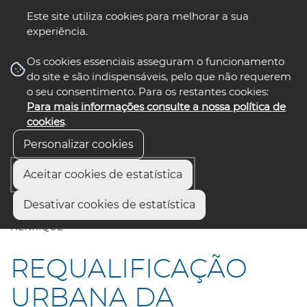
Este site utiliza cookies para melhorar a sua
experiência.
☰ Menu
Os cookies essenciais asseguram o funcionamento
do site e são indispensáveis, pelo que não requerem
o seu consentimento. Para os restantes cookies:
Para mais informações consulte a nossa política de
siga-nos
select language
▼
cookies
.
Personalizar cookies
Aceitar cookies de estatística
Início
Comunicação
Notícias
Desativar cookies de estatística
REQUALIFICAÇÃO URBANA DA PRACETA INFANTE D.
HENRIQUE
REQUALIFICAÇÃO
URBANA DA