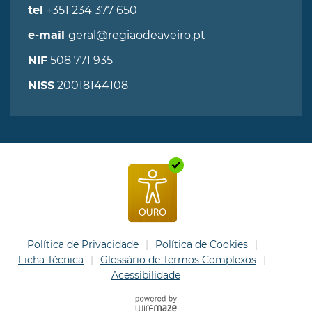
+351 234 377 650
tel
geral@regiaodeaveiro.pt
e-mail
508 771 935
NIF
20018144108
NISS
Política de Privacidade
Política de Cookies
Ficha Técnica
Glossário de Termos Complexos
Acessibilidade