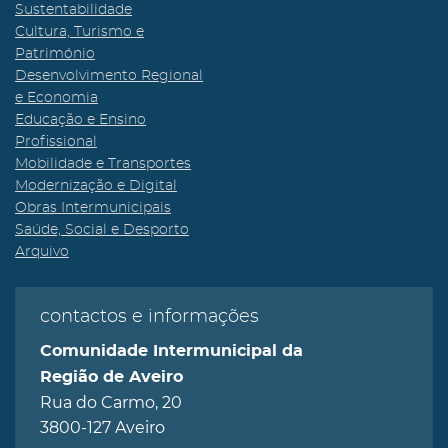
Sustentabilidade
Cultura, Turismo e
Património
Desenvolvimento Regional
e Economia
Educação e Ensino
Profissional
Mobilidade e Transportes
Modernização e Digital
Obras Intermunicipais
Saúde, Social e Desporto
Arquivo
contactos e informações
Comunidade Intermunicipal da
Região de Aveiro
Rua do Carmo, 20
3800-127 Aveiro