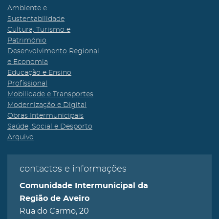
Ambiente e
Sustentabilidade
Cultura, Turismo e
Património
Desenvolvimento Regional
e Economia
Educação e Ensino
Profissional
Mobilidade e Transportes
Modernização e Digital
Obras Intermunicipais
Saúde, Social e Desporto
Arquivo
contactos e informações
Comunidade Intermunicipal da
Região de Aveiro
Rua do Carmo, 20