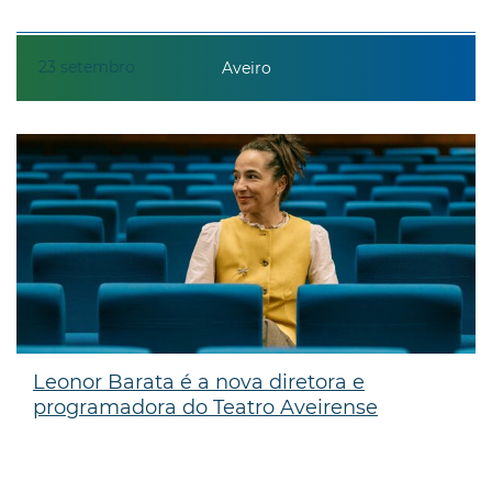
23
setembro
Aveiro
Leonor Barata é a nova diretora e
programadora do Teatro Aveirense