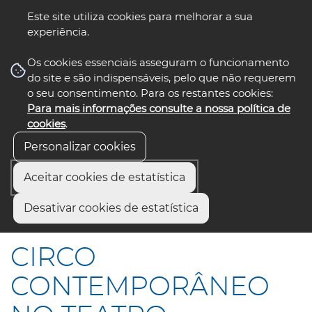
Este site utiliza cookies para melhorar a sua
experiência.
☰ Menu
Os cookies essenciais asseguram o funcionamento
do site e são indispensáveis, pelo que não requerem
o seu consentimento. Para os restantes cookies:
Para mais informações consulte a nossa política de
siga-nos
select language
▼
cookies
.
Personalizar cookies
Aceitar cookies de estatística
Início
Comunicação
Notícias
Desativar cookies de estatística
CIRCO CONTEMPORÂNEO NO TEATRO AVEIRENSE
CIRCO
CONTEMPORÂNEO