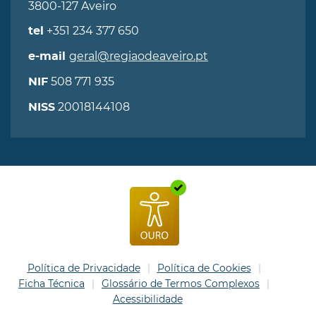
3800-127 Aveiro
+351 234 377 650
tel
geral@regiaodeaveiro.pt
e-mail
508 771 935
NIF
20018144108
NISS
Política de Privacidade
Política de Cookies
Ficha Técnica
Glossário de Termos Complexos
Acessibilidade