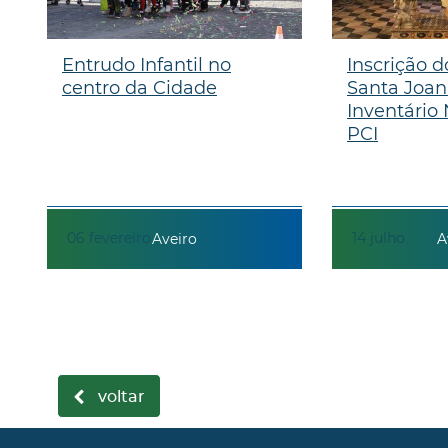
Entrudo Infantil no
Inscrição d
centro da Cidade
Santa Joan
Inventário
PCI
06
fevereiro
14
julho
Aveiro
A
voltar