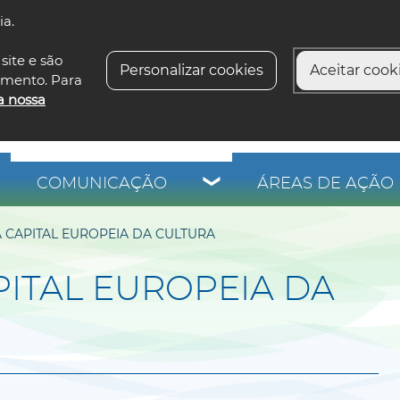
ia.
siga-n
site e são
Personalizar cookies
Aceitar cooki
imento. Para
a nossa
COMUNICAÇÃO
ÁREAS DE AÇÃO 
 CAPITAL EUROPEIA DA CULTURA
ITAL EUROPEIA DA