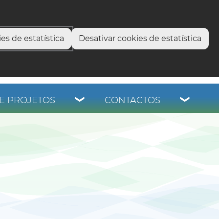
select language
▼
os
es de estatística
Desativar cookies de estatística
E PROJETOS
CONTACTOS