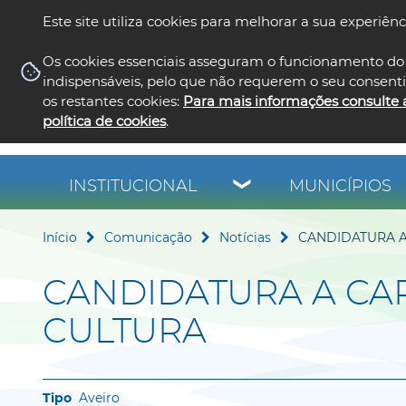
Este site utiliza cookies para melhorar a sua experiênc
Os cookies essenciais asseguram o funcionamento do 
indispensáveis, pelo que não requerem o seu consent
os restantes cookies:
Para mais informações consulte 
política de cookies
.
INSTITUCIONAL
MUNICÍPIOS
Início
Comunicação
Notícias
CANDIDATURA A
CANDIDATURA A CAP
CULTURA
Aveiro