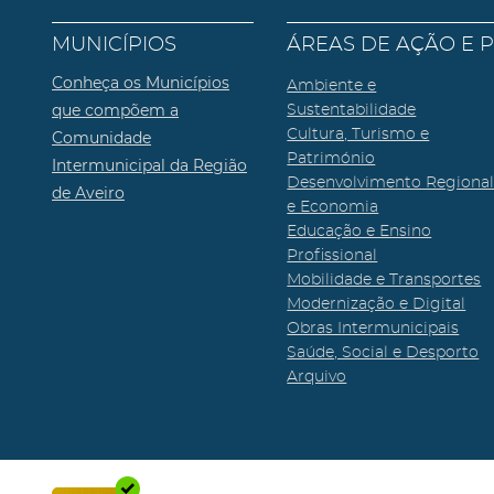
MUNICÍPIOS
ÁREAS DE AÇÃO E 
Conheça os Municípios
Ambiente e
que compõem a
Sustentabilidade
Cultura, Turismo e
Comunidade
Património
Intermunicipal da Região
Desenvolvimento Regiona
de Aveiro
e Economia
Educação e Ensino
Profissional
Mobilidade e Transportes
Modernização e Digital
Obras Intermunicipais
Saúde, Social e Desporto
Arquivo