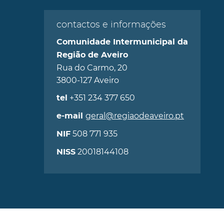
contactos e informações
Comunidade Intermunicipal da
Região de Aveiro
Rua do Carmo, 20
3800-127 Aveiro
+351 234 377 650
tel
geral@regiaodeaveiro.pt
e-mail
508 771 935
NIF
20018144108
NISS