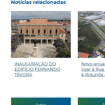
Notícias relacionadas
INAUGURAÇÃO DO
Novo arrua
EDIFÍCIO FERNANDO
ligar a Rua
TÁVORA
à Rotunda 
09
julho
14
abril
Aveiro
A