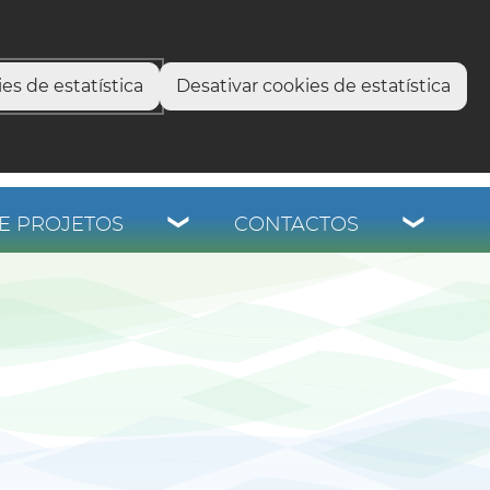
select language
▼
os
es de estatística
Desativar cookies de estatística
E PROJETOS
CONTACTOS