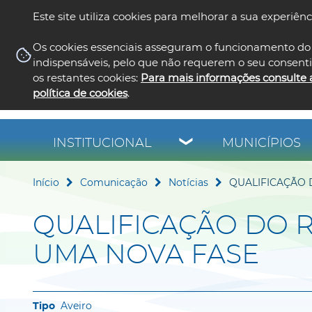
Este site utiliza cookies para melhorar a sua experiênc
Os cookies essenciais asseguram o funcionamento do 
indispensáveis, pelo que não requerem o seu consent
os restantes cookies:
Para mais informações consulte 
política de cookies
.
INSTITUCIONAL
MUNICÍPIOS
Início
Comunicação
Notícias
QUALIFICAÇÃO 
QUALIFICAÇÃO DO 
UMA NOVA FASE
Aveiro