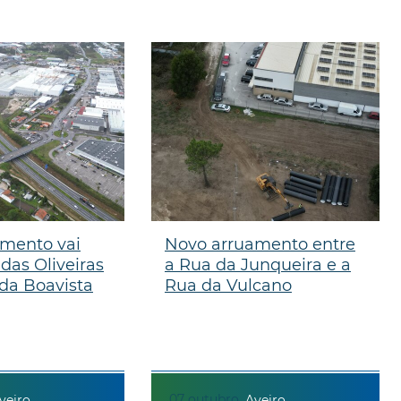
mento vai
Novo arruamento entre
 das Oliveiras
a Rua da Junqueira e a
da Boavista
Rua da Vulcano
07
outubro
veiro
Aveiro