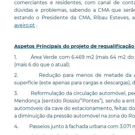
comerciantes e residentes, com canal de conta
dúvidas e problemas, sabendo a CMA que serã
estando o Presidente da CMA, Ribau Esteves, ao
aveiro.pt
.
Aspetos Principais do projeto de requalificaçã
1. Área Verde com 6.469 m2 (mais 64 m2 do qu
(mais 6 do que o atual);
2. Redução para menos de metade da Área
superfície (este apenas para cargas e descargas), 
3. Reformulação da circulação automóvel, perm
Mendonça (sentido Rossio/“Pontes”), sendo a ent
automóveis da cave do estacionamento, feitas do
a diminuição da pressão automóvel na zona do Ros
4. Passeios junto à fachada urbana com 3.071 m2 