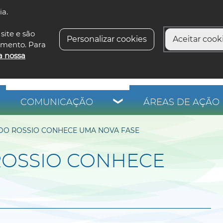
ia.
siga-n
site e são
Personalizar cookies
Aceitar cooki
imento. Para
a nossa
COMUNICAÇÃO
ÁREAS DE AÇÃO 
DO ROSSIO CONHECE UMA NOVA FASE
ROSSIO CONHECE