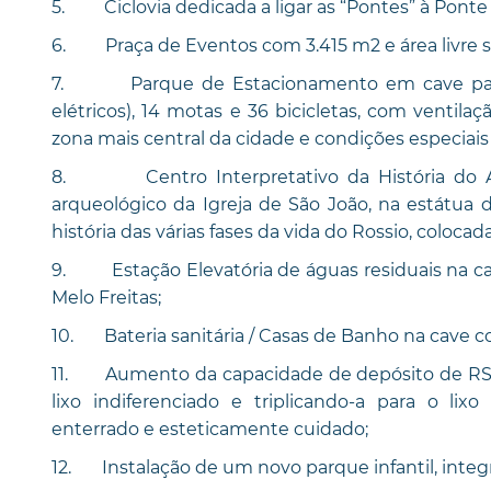
5. Ciclovia dedicada a ligar as “Pontes” à Ponte
6. Praça de Eventos com 3.415 m2 e área livre 
7. Parque de Estacionamento em cave para 2
elétricos), 14 motas e 36 bicicletas, com ventilaç
zona mais central da cidade e condições especiais
8. Centro Interpretativo da História do A
arqueológico da Igreja de São João, na estátua
história das várias fases da vida do Rossio, colocad
9. Estação Elevatória de águas residuais na cav
Melo Freitas;
10. Bateria sanitária / Casas de Banho na cave co
11. Aumento da capacidade de depósito de RSU 
lixo indiferenciado e triplicando-a para o li
enterrado e esteticamente cuidado;
12. Instalação de um novo parque infantil, integ