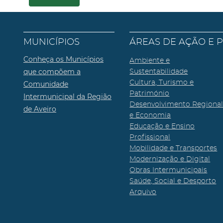
MUNICÍPIOS
ÁREAS DE AÇÃO E 
Conheça os Municípios
Ambiente e
que compõem a
Sustentabilidade
Cultura, Turismo e
Comunidade
Património
Intermunicipal da Região
Desenvolvimento Regiona
de Aveiro
e Economia
Educação e Ensino
Profissional
Mobilidade e Transportes
Modernização e Digital
Obras Intermunicipais
Saúde, Social e Desporto
Arquivo