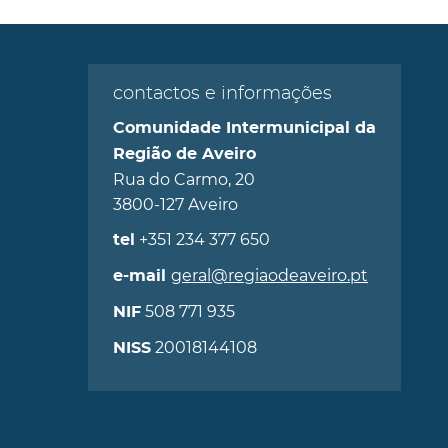
contactos e informações
Comunidade Intermunicipal da
Região de Aveiro
Rua do Carmo, 20
3800-127 Aveiro
+351 234 377 650
tel
geral@regiaodeaveiro.pt
e-mail
508 771 935
NIF
20018144108
NISS