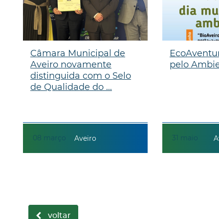
Câmara Municipal de
EcoAventu
Aveiro novamente
pelo Ambi
distinguida com o Selo
de Qualidade do ...
08
março
31
maio
Aveiro
A
voltar