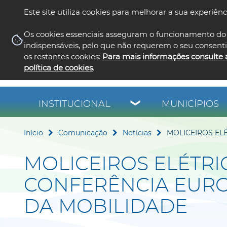
Este site utiliza cookies para melhorar a sua experiênc
Os cookies essenciais asseguram o funcionamento do 
indispensáveis, pelo que não requerem o seu consent
os restantes cookies:
Para mais informações consulte 
política de cookies
.
INSTITUCIONAL
MUNICÍPIOS
Início
Comunicação
Notícias
MOLICEIROS EL
MOLICEIROS ELÉTRI
CONFERÊNCIA EURO
DA MOBILIDADE