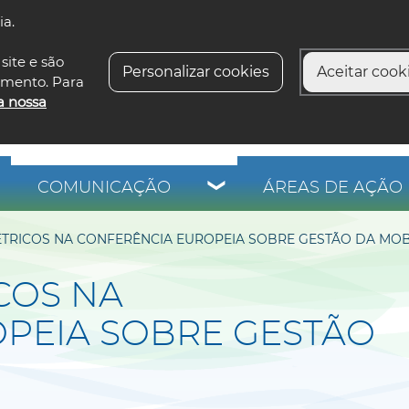
ia.
siga-n
site e são
Personalizar cookies
Aceitar cooki
imento. Para
a nossa
COMUNICAÇÃO
ÁREAS DE AÇÃO 
ÉTRICOS NA CONFERÊNCIA EUROPEIA SOBRE GESTÃO DA MOB
COS NA
PEIA SOBRE GESTÃO