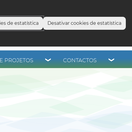
select language
▼
os
es de estatística
Desativar cookies de estatística
E PROJETOS
CONTACTOS