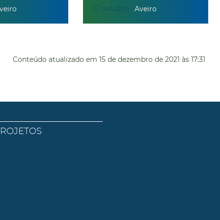
17
outubro
veiro
Aveiro
Conteúdo atualizado em
15 de dezembro de 2021
às 17:31
PROJETOS
l