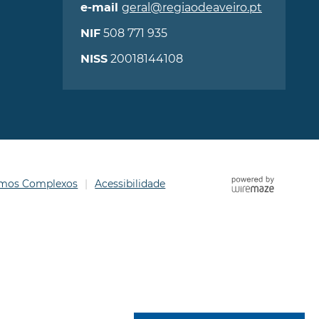
geral@regiaodeaveiro.pt
e-mail
508 771 935
NIF
20018144108
NISS
ermos Complexos
Acessibilidade