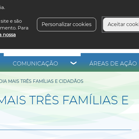
ia.
siga-n
site e são
Personalizar cookies
Aceitar cooki
imento. Para
a nossa
COMUNICAÇÃO
ÁREAS DE AÇÃO 
OIA MAIS TRÊS FAMÍLIAS E CIDADÃOS
MAIS TRÊS FAMÍLIAS E