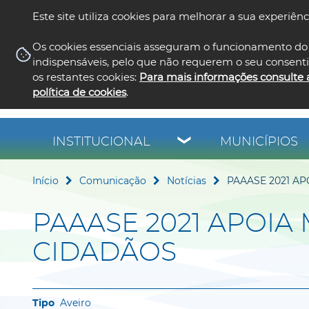
Este site utiliza cookies para melhorar a sua experiênc
Os cookies essenciais asseguram o funcionamento do 
indispensáveis, pelo que não requerem o seu consent
os restantes cookies:
Para mais informações consulte 
política de cookies
.
INSTITUCIONAL
MUNICÍPIOS
Início
Comunicação
Notícias
PAAASE 2021 AP
PAAASE 2021 APOIA 
CIDADÃOS
Aveiro