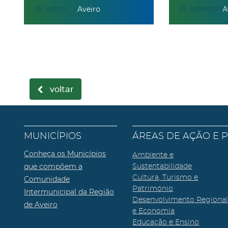
06
junho
25
setembro
Aveiro
A
voltar
MUNICÍPIOS
ÁREAS DE AÇÃO E 
Conheça os Municípios
Ambiente e
que compõem a
Sustentabilidade
Cultura, Turismo e
Comunidade
Património
Intermunicipal da Região
Desenvolvimento Regiona
de Aveiro
e Economia
Educação e Ensino