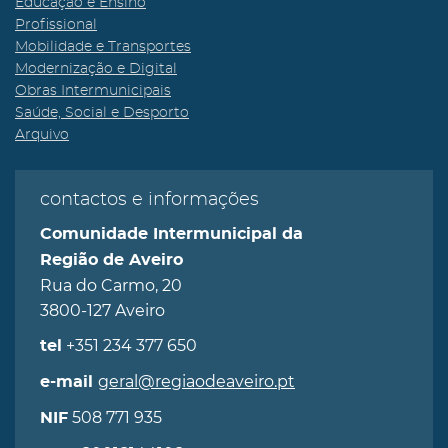
Educação e Ensino
Profissional
Mobilidade e Transportes
Modernização e Digital
Obras Intermunicipais
Saúde, Social e Desporto
Arquivo
contactos e informações
Comunidade Intermunicipal da
Região de Aveiro
Rua do Carmo, 20
3800-127 Aveiro
+351 234 377 650
tel
geral@regiaodeaveiro.pt
e-mail
508 771 935
NIF