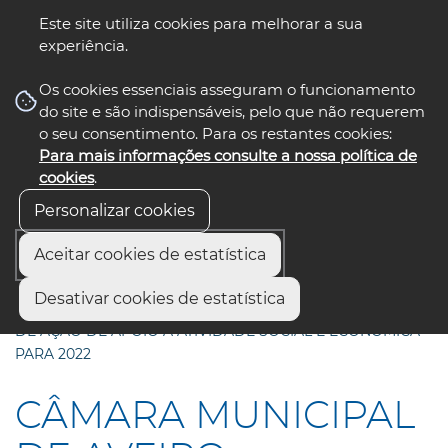
Este site utiliza cookies para melhorar a sua
experiência.
☰ Menu
Os cookies essenciais asseguram o funcionamento
do site e são indispensáveis, pelo que não requerem
o seu consentimento. Para os restantes cookies:
Para mais informações consulte a nossa política de
siga-nos
select language
▼
cookies
.
Personalizar cookies
Aceitar cookies de estatística
Início
Comunicação
Notícias
Desativar cookies de estatística
CÂMARA MUNICIPAL DE AVEIRO IMPLEMENTA PROGRAMA
DE AÇÃO DE APOIO À ATIVIDADE SOCIAL E ECONÓMICA
PARA 2022
CÂMARA MUNICIPAL