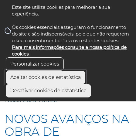
Este site utiliza cookies para melhorar a sua
experiência.
☰ Menu
Os cookies essenciais asseguram o funcionamento
do site e são indispensáveis, pelo que não requerem
o seu consentimento. Para os restantes cookies:
Para mais informações consulte a nossa política de
siga-nos
select language
▼
cookies
.
Personalizar cookies
Aceitar cookies de estatística
Início
Comunicação
Notícias
Desativar cookies de estatística
NOVOS AVANÇOS NA OBRA DE QUALIFICAÇÃO DO
ROSSIO E DAS “PONTES”
NOVOS AVANÇOS NA
OBRA DE