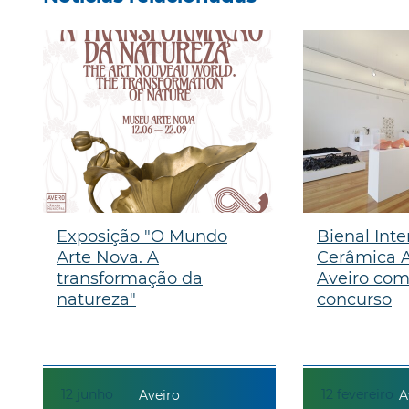
Exposição "O Mundo
Bienal Inte
Arte Nova. A
Cerâmica A
transformação da
Aveiro com
natureza"
concurso
12
junho
12
fevereiro
Aveiro
A