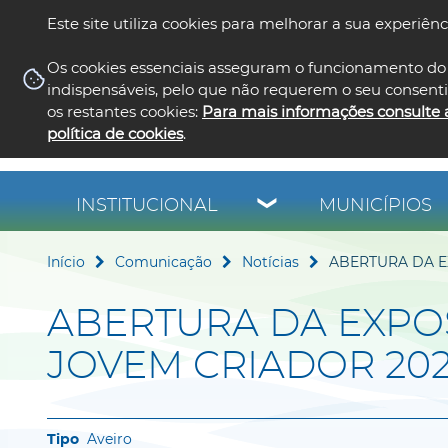
Este site utiliza cookies para melhorar a sua experiênc
Os cookies essenciais asseguram o funcionamento do 
indispensáveis, pelo que não requerem o seu consent
os restantes cookies:
Para mais informações consulte 
política de cookies
.
INSTITUCIONAL
MUNICÍPIOS
Início
Comunicação
Notícias
ABERTURA DA E
ABERTURA DA EXPOS
JOVEM CRIADOR 202
Aveiro