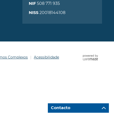
508 771 935
NIF
20018144108
NISS
ermos Complexos
Acessibilidade
Contacto