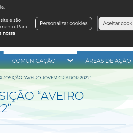
ia.
siga-n
site e são
Personalizar cookies
Aceitar cooki
imento. Para
a nossa
COMUNICAÇÃO
ÁREAS DE AÇÃO 
XPOSIÇÃO “AVEIRO JOVEM CRIADOR 2022”
IÇÃO “AVEIRO
2”