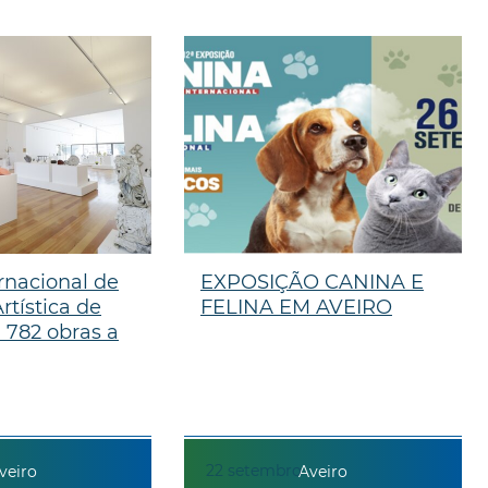
rnacional de
EXPOSIÇÃO CANINA E
rtística de
FELINA EM AVEIRO
 782 obras a
22
setembro
veiro
Aveiro