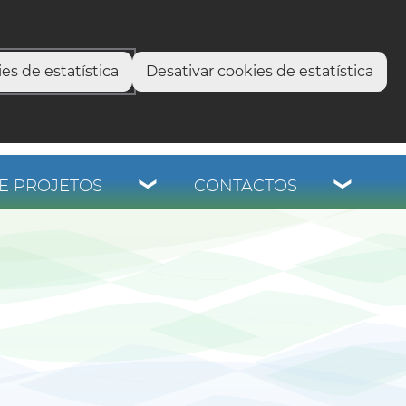
select language
▼
os
es de estatística
Desativar cookies de estatística
E PROJETOS
CONTACTOS