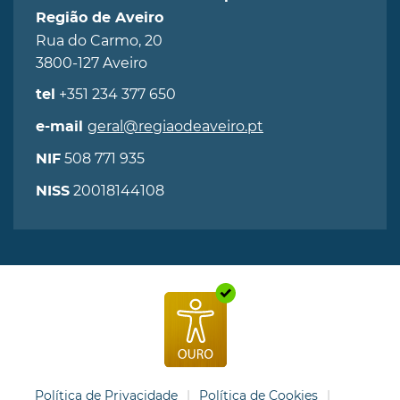
Região de Aveiro
Rua do Carmo, 20
3800-127 Aveiro
+351 234 377 650
tel
geral@regiaodeaveiro.pt
e-mail
508 771 935
NIF
20018144108
NISS
Política de Privacidade
Política de Cookies