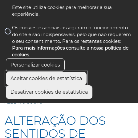
Este site utiliza cookies para melhorar a sua
experiência.
☰ Menu
Os cookies essenciais asseguram o funcionamento
do site e são indispensáveis, pelo que não requerem
o seu consentimento. Para os restantes cookies:
Para mais informações consulte a nossa política de
siga-nos
select language
▼
cookies
.
Personalizar cookies
Aceitar cookies de estatística
Início
Comunicação
Notícias
Desativar cookies de estatística
ALTERAÇÃO DOS SENTIDOS DE TRÂNSITO NA RUA DR.
ALBERTO SOUTO
ALTERAÇÃO DOS
SENTIDOS DE