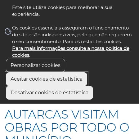
Este site utiliza cookies para melhorar a sua
experiência.
☰ Menu
Os cookies essenciais asseguram o funcionamento
do site e são indispensáveis, pelo que não requerem
o seu consentimento. Para os restantes cookies:
Para mais informações consulte a nossa política de
siga-nos
select language
▼
cookies
.
Personalizar cookies
Aceitar cookies de estatística
Início
Comunicação
Notícias
Desativar cookies de estatística
AUTARCAS VISITAM OBRAS POR TODO O MUNICÍPIO
AUTARCAS VISITAM
OBRAS POR TODO O