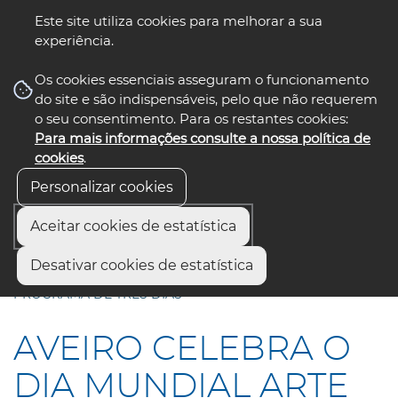
Este site utiliza cookies para melhorar a sua
experiência.
☰ Menu
Os cookies essenciais asseguram o funcionamento
do site e são indispensáveis, pelo que não requerem
o seu consentimento. Para os restantes cookies:
Para mais informações consulte a nossa política de
siga-nos
select language
▼
cookies
.
Personalizar cookies
Aceitar cookies de estatística
Início
Comunicação
Notícias
Desativar cookies de estatística
AVEIRO CELEBRA O DIA MUNDIAL ARTE NOVA COM
PROGRAMA DE TRÊS DIAS
AVEIRO CELEBRA O
DIA MUNDIAL ARTE