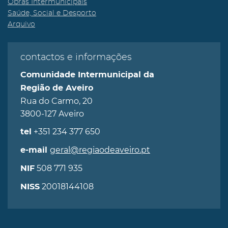
Obras Intermunicipais
Saúde, Social e Desporto
Arquivo
contactos e informações
Comunidade Intermunicipal da
Região de Aveiro
Rua do Carmo, 20
3800-127 Aveiro
+351 234 377 650
tel
geral@regiaodeaveiro.pt
e-mail
508 771 935
NIF
20018144108
NISS