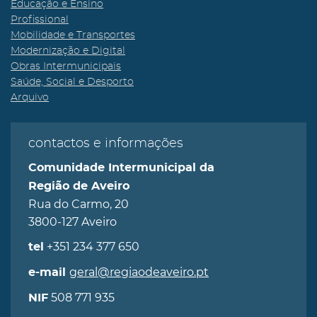
Educação e Ensino
Profissional
Mobilidade e Transportes
Modernização e Digital
Obras Intermunicipais
Saúde, Social e Desporto
Arquivo
contactos e informações
Comunidade Intermunicipal da
Região de Aveiro
Rua do Carmo, 20
3800-127 Aveiro
+351 234 377 650
tel
geral@regiaodeaveiro.pt
e-mail
508 771 935
NIF