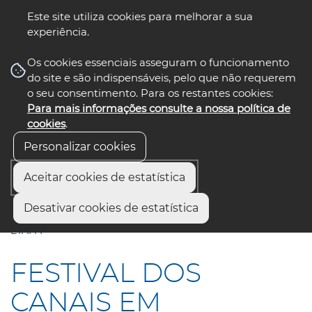
Este site utiliza cookies para melhorar a sua
experiência.
☰ Menu
Os cookies essenciais asseguram o funcionamento
do site e são indispensáveis, pelo que não requerem
o seu consentimento. Para os restantes cookies:
Para mais informações consulte a nossa política de
siga-nos
select language
▼
cookies
.
Personalizar cookies
Aceitar cookies de estatística
Início
Comunicação
Notícias
Desativar cookies de estatística
FESTIVAL DOS CANAIS EM ATIVIDADE ATÉ À SEGUNDA
ETAPA
FESTIVAL DOS
CANAIS EM