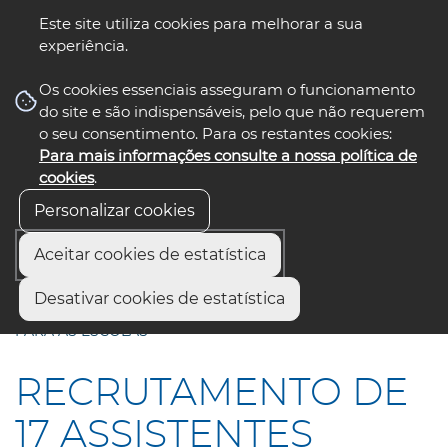
Este site utiliza cookies para melhorar a sua
experiência.
☰ Menu
Os cookies essenciais asseguram o funcionamento
do site e são indispensáveis, pelo que não requerem
o seu consentimento. Para os restantes cookies:
Para mais informações consulte a nossa política de
siga-nos
select language
▼
cookies
.
Personalizar cookies
Aceitar cookies de estatística
Início
Comunicação
Notícias
Desativar cookies de estatística
RECRUTAMENTO DE 17 ASSISTENTES OPERACIONAIS
PARA AS ESCOLAS
RECRUTAMENTO DE
17 ASSISTENTES