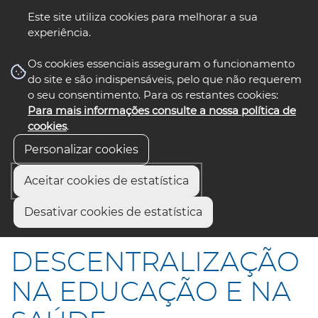
Este site utiliza cookies para melhorar a sua
experiência.
☰ Menu
Os cookies essenciais asseguram o funcionamento
do site e são indispensáveis, pelo que não requerem
o seu consentimento. Para os restantes cookies:
Para mais informações consulte a nossa política de
siga-nos
select language
▼
cookies
.
Personalizar cookies
Aceitar cookies de estatística
Início
Comunicação
Notícias
Desativar cookies de estatística
DESCENTRALIZAÇÃO NA EDUCAÇÃO E NA SAÚDE
DESCENTRALIZAÇÃO
NA EDUCAÇÃO E NA