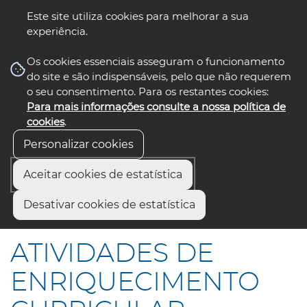
Este site utiliza cookies para melhorar a sua
experiência.
☰ Menu
Os cookies essenciais asseguram o funcionamento
do site e são indispensáveis, pelo que não requerem
o seu consentimento. Para os restantes cookies:
Para mais informações consulte a nossa política de
siga-nos
select language
▼
cookies
.
Personalizar cookies
Aceitar cookies de estatística
Início
Comunicação
Notícias
Desativar cookies de estatística
ATIVIDADES DE ENRIQUECIMENTO CURRICULAR
ATIVIDADES DE
ENRIQUECIMENTO