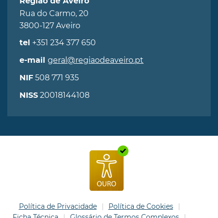
Região de Aveiro
Rua do Carmo, 20
3800-127 Aveiro
+351 234 377 650
tel
geral@regiaodeaveiro.pt
e-mail
508 771 935
NIF
20018144108
NISS
Política de Privacidade
Política de Cookies
Ficha Técnica
Glossário de Termos Complexos