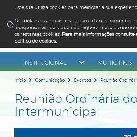
Este site utiliza cookies para melhorar a sua experiênc
Os cookies essenciais asseguram o funcionamento do 
indispensáveis, pelo que não requerem o seu consent
os restantes cookies:
Para mais informações consulte 
política de cookies
.
INSTITUCIONAL
MUNICÍPIOS
Início
Comunicação
Eventos
Reunião Ordinári
Reunião Ordinária d
Intermunicipal