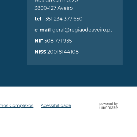
Rua do Carmo, 20
3800-127 Aveiro
+351 234 377 650
tel
geral@regiaodeaveiro.pt
e-mail
508 771 935
NIF
20018144108
NISS
ermos Complexos
Acessibilidade