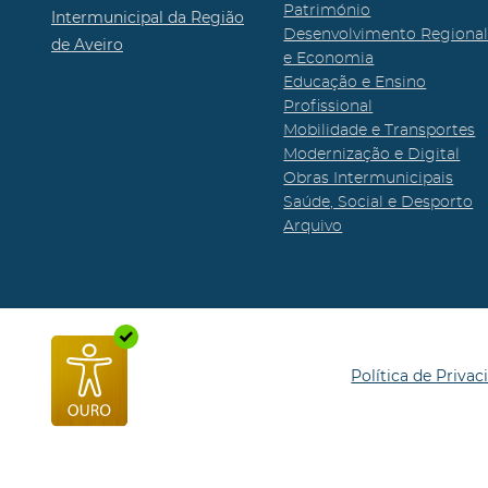
Património
Intermunicipal da Região
Desenvolvimento Regiona
de Aveiro
e Economia
Educação e Ensino
Profissional
Mobilidade e Transportes
Modernização e Digital
Obras Intermunicipais
Saúde, Social e Desporto
Arquivo
Política de Privac