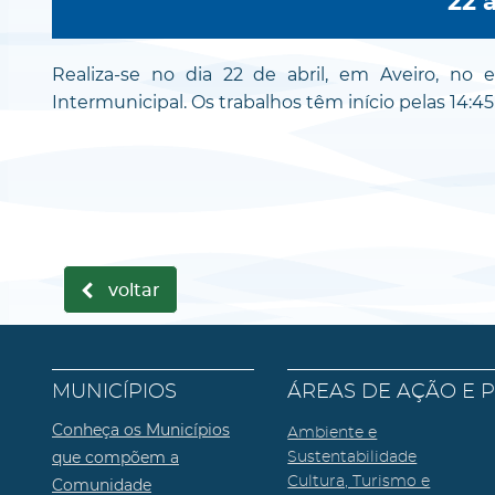
22 
Realiza-se no dia 22 de abril, em Aveiro, no 
Intermunicipal. Os trabalhos têm início pelas 14:45
voltar
MUNICÍPIOS
ÁREAS DE AÇÃO E 
Conheça os Municípios
Ambiente e
que compõem a
Sustentabilidade
Cultura, Turismo e
Comunidade