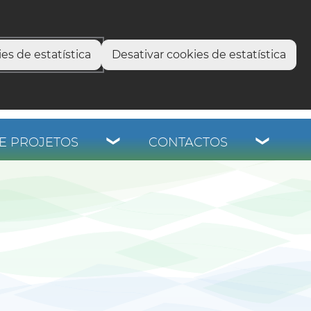
select language
▼
os
es de estatística
Desativar cookies de estatística
E PROJETOS
CONTACTOS