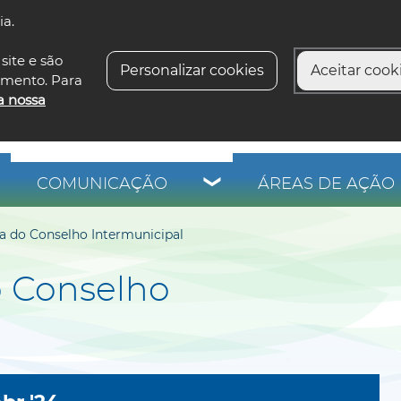
ia.
siga-n
site e são
Personalizar cookies
Aceitar cooki
imento. Para
a nossa
COMUNICAÇÃO
ÁREAS DE AÇÃO 
a do Conselho Intermunicipal
o Conselho