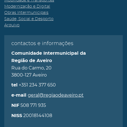
Mobilidade e Transportes
Modernização e Digital
Obras Intermunicipais
Saúde, Social e Desporto
Arquivo
contactos e informações
Comunidade Intermunicipal da
Região de Aveiro
Rua do Carmo, 20
3800-127 Aveiro
+351 234 377 650
tel
geral@regiaodeaveiro.pt
e-mail
508 771 935
NIF
20018144108
NISS