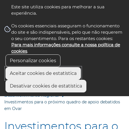
Este site utiliza cookies para melhorar a sua
experiência.
☰ Menu
Os cookies essenciais asseguram o funcionamento
do site e são indispensáveis, pelo que não requerem
o seu consentimento. Para os restantes cookies:
Para mais informações consulte a nossa política de
siga-nos
select language
▼
cookies
.
Personalizar cookies
Aceitar cookies de estatística
Início
Áreas de Ação e Projetos
Desativar cookies de estatística
Desenvolvimento Regional e Economia
Desenvolvimento Regional
Investimentos para o próximo quadro de apoio debatidos
em Ovar
Investimentos para o