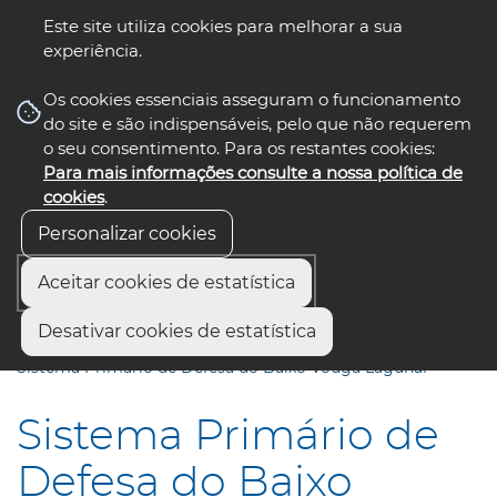
Este site utiliza cookies para melhorar a sua
experiência.
☰ Menu
Os cookies essenciais asseguram o funcionamento
do site e são indispensáveis, pelo que não requerem
o seu consentimento. Para os restantes cookies:
Para mais informações consulte a nossa política de
siga-nos
cookies
.
Personalizar cookies
Aceitar cookies de estatística
Início
Áreas de Ação e Projetos
Desativar cookies de estatística
Ambiente e Sustentabilidade
Sistema Primário de Defesa do Baixo Vouga Lagunar
Sistema Primário de
Defesa do Baixo