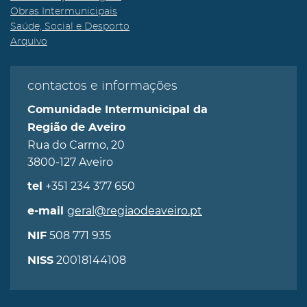
Obras Intermunicipais
Saúde, Social e Desporto
Arquivo
contactos e informações
Comunidade Intermunicipal da
Região de Aveiro
Rua do Carmo, 20
3800-127 Aveiro
+351 234 377 650
tel
geral@regiaodeaveiro.pt
e-mail
508 771 935
NIF
20018144108
NISS