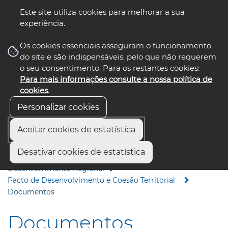
Este site utiliza cookies para melhorar a sua
experiência.
☰ Menu
Os cookies essenciais asseguram o funcionamento
do site e são indispensáveis, pelo que não requerem
o seu consentimento. Para os restantes cookies:
Para mais informações consulte a nossa política de
siga-nos
select language
▼
cookies
.
Personalizar cookies
Aceitar cookies de estatística
Início
Áreas de Ação e Projetos
Desativar cookies de estatística
Desenvolvimento Regional e Economia
Desenvolvimento Regional
Pacto de Desenvolvimento e Coesão Territorial
Documentos
Documentos