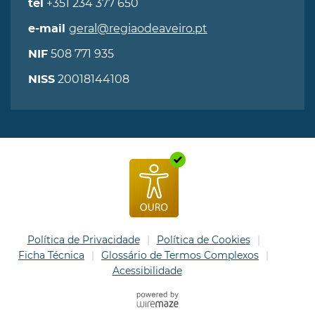
+351 234 377 650
tel
geral@regiaodeaveiro.pt
e-mail
508 771 935
NIF
20018144108
NISS
Política de Privacidade
Política de Cookies
Ficha Técnica
Glossário de Termos Complexos
Acessibilidade