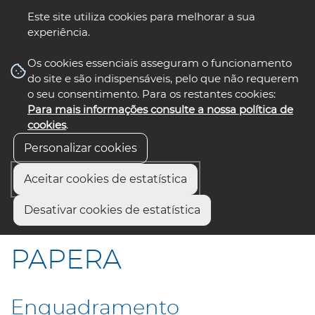
Este site utiliza cookies para melhorar a sua
experiência.
☰ Menu
Os cookies essenciais asseguram o funcionamento
do site e são indispensáveis, pelo que não requerem
o seu consentimento. Para os restantes cookies:
Para mais informações consulte a nossa política de
siga-nos
select language
▼
cookies
.
Personalizar cookies
Aceitar cookies de estatística
Início
Áreas de Ação e Projetos
Desativar cookies de estatística
Cultura, Turismo e Património
PAPERA
PAPERA
Enquadramento