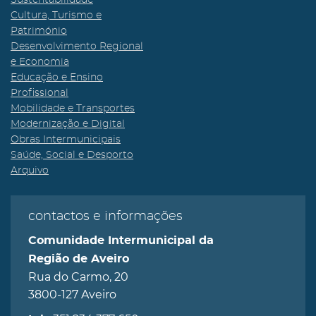
Sustentabilidade
Cultura, Turismo e
Património
Desenvolvimento Regional
e Economia
Educação e Ensino
Profissional
Mobilidade e Transportes
Modernização e Digital
Obras Intermunicipais
Saúde, Social e Desporto
Arquivo
contactos e informações
Comunidade Intermunicipal da
Região de Aveiro
Rua do Carmo, 20
3800-127 Aveiro