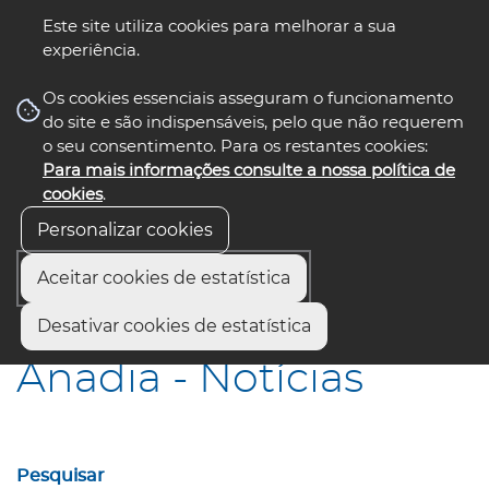
Este site utiliza cookies para melhorar a sua
experiência.
☰ Menu
Os cookies essenciais asseguram o funcionamento
do site e são indispensáveis, pelo que não requerem
o seu consentimento. Para os restantes cookies:
Para mais informações consulte a nossa política de
siga-nos
select language
▼
cookies
.
Personalizar cookies
Aceitar cookies de estatística
Início
Municípios
Anadia - Notícias
Desativar cookies de estatística
Anadia - Notícias
Pesquisar