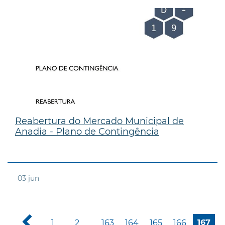
Reabertura do Mercado Municipal de
Anadia - Plano de Contingência
03
jun
1
2
163
164
165
166
167
...