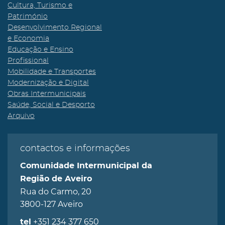
Cultura, Turismo e
Património
Desenvolvimento Regional
e Economia
Educação e Ensino
Profissional
Mobilidade e Transportes
Modernização e Digital
Obras Intermunicipais
Saúde, Social e Desporto
Arquivo
contactos e informações
Comunidade Intermunicipal da
Região de Aveiro
Rua do Carmo, 20
3800-127 Aveiro
+351 234 377 650
tel