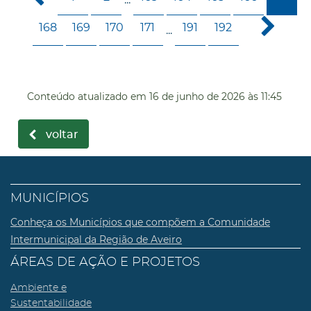
168
169
170
171
191
192
...
Conteúdo atualizado em
16 de junho de 2026
às 11:45
voltar
MUNICÍPIOS
Conheça os Municípios que compõem a Comunidade
Intermunicipal da Região de Aveiro
ÁREAS DE AÇÃO E PROJETOS
Ambiente e
Sustentabilidade