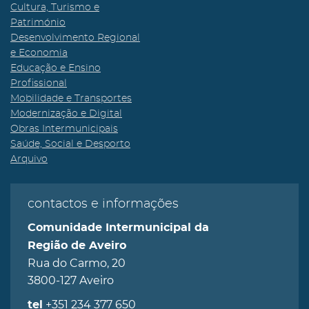
Cultura, Turismo e
Património
Desenvolvimento Regional
e Economia
Educação e Ensino
Profissional
Mobilidade e Transportes
Modernização e Digital
Obras Intermunicipais
Saúde, Social e Desporto
Arquivo
contactos e informações
Comunidade Intermunicipal da
Região de Aveiro
Rua do Carmo, 20
3800-127 Aveiro
+351 234 377 650
tel