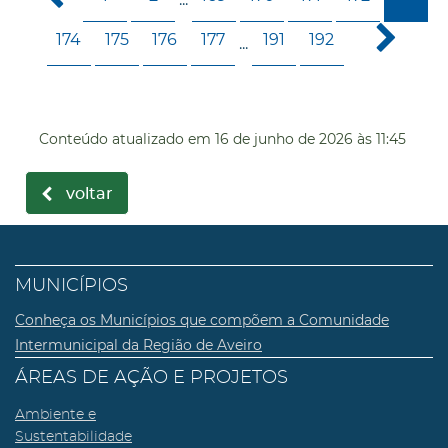
174
175
176
177
191
192
...
Conteúdo atualizado em
16 de junho de 2026
às 11:45
voltar
MUNICÍPIOS
Conheça os Municípios que compõem a Comunidade
Intermunicipal da Região de Aveiro
ÁREAS DE AÇÃO E PROJETOS
Ambiente e
Sustentabilidade