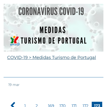
COVID-19 > Medidas Turismo de Portugal
19
mar
1
2
169
170
171
172
173
...