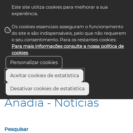
Este site utiliza cookies para melhorar a sua
experiência.
☰ Menu
Os cookies essenciais asseguram o funcionamento
do site e são indispensáveis, pelo que não requerem
o seu consentimento. Para os restantes cookies:
Para mais informações consulte a nossa política de
siga-nos
select language
▼
cookies
.
Personalizar cookies
Aceitar cookies de estatística
Início
Municípios
Anadia - Notícias
Desativar cookies de estatística
Anadia - Notícias
Pesquisar