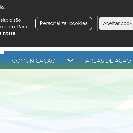
ia.
siga-n
site e são
Personalizar cookies
Aceitar cooki
imento. Para
a nossa
COMUNICAÇÃO
ÁREAS DE AÇÃO 