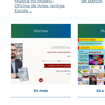
Música no Museu -
de Barcos
Oficina de Artes (antiga
Escola ...
Murtosa
Mu
04
maio
02
a