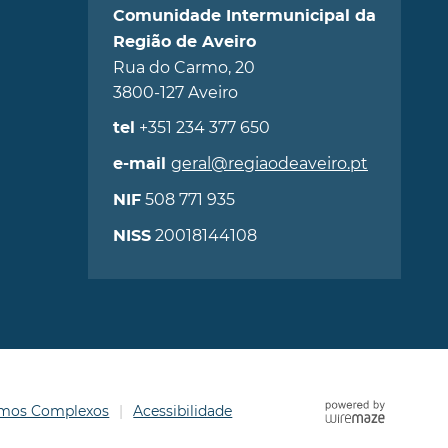
Comunidade Intermunicipal da
Região de Aveiro
Rua do Carmo, 20
3800-127 Aveiro
+351 234 377 650
tel
geral@regiaodeaveiro.pt
e-mail
508 771 935
NIF
20018144108
NISS
ermos Complexos
Acessibilidade