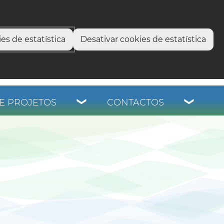
select language
▼
os
es de estatística
Desativar cookies de estatística
E PROJETOS
CONTACTOS