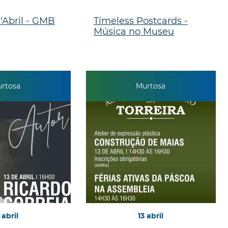
'Abril - GMB
Timeless Postcards -
Música no Museu
rtosa
Murtosa
abril
13
abril