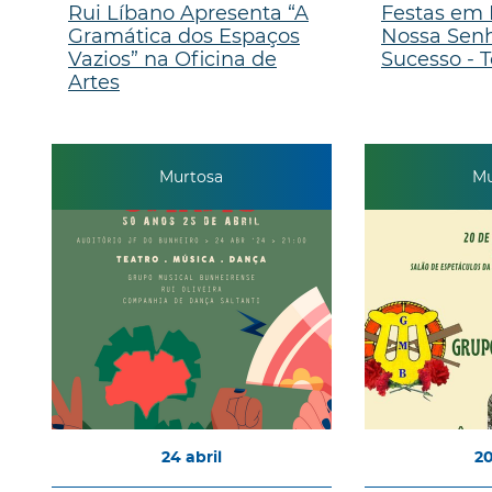
Rui Líbano Apresenta “A
Festas em
Gramática dos Espaços
Nossa Sen
Vazios” na Oficina de
Sucesso - T
Artes
Murtosa
Mu
24
abril
2