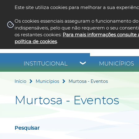
Este site utiliza cookies para melhorar a sua experiênc
Os cookies essenciais asseguram o funcionamento do 
indispensáveis, pelo que não requerem o seu consent
os restantes cookies:
Para mais informações consulte 
política de cookies
.
INSTITUCIONAL
MUNICÍPIOS
Início
Municípios
Murtosa - Eventos
Murtosa - Eventos
Pesquisar