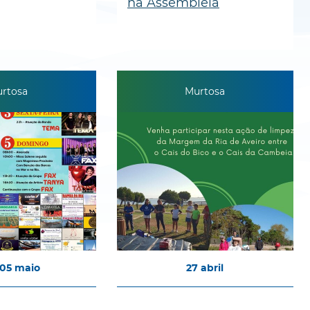
na Assembleia
rtosa
Murtosa
05
maio
27
abril