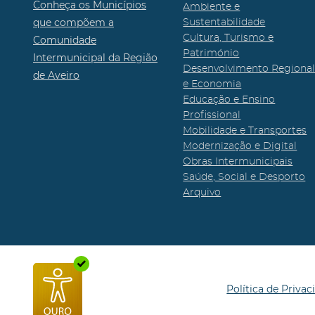
Conheça os Municípios
Ambiente e
que compõem a
Sustentabilidade
Cultura, Turismo e
Comunidade
Património
Intermunicipal da Região
Desenvolvimento Regiona
de Aveiro
e Economia
Educação e Ensino
Profissional
Mobilidade e Transportes
Modernização e Digital
Obras Intermunicipais
Saúde, Social e Desporto
Arquivo
Política de Privac