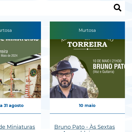
rtosa
Murtosa
a
31
agosto
10
maio
de Miniaturas
Bruno Pato - Às Sextas