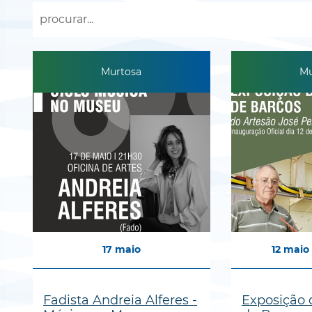
Murtosa
Mu
17
maio
12
maio
Fadista Andreia Alferes -
Exposição 