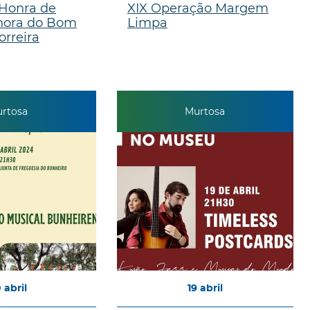
 Honra de
XIX Operação Margem
hora do Bom
Limpa
orreira
rtosa
Murtosa
0
abril
19
abril