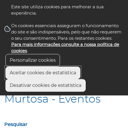
Este site utiliza cookies para melhorar a sua
experiência.
☰ Menu
Os cookies essenciais asseguram o funcionamento
do site e são indispensáveis, pelo que não requerem
o seu consentimento. Para os restantes cookies:
Para mais informações consulte a nossa política de
siga-nos
select language
▼
cookies
.
Personalizar cookies
Aceitar cookies de estatística
Início
Municípios
Murtosa - Eventos
Desativar cookies de estatística
Murtosa - Eventos
Pesquisar