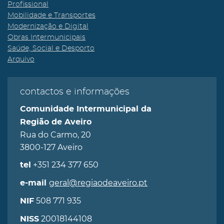
Profissional
Mobilidade e Transportes
Modernização e Digital
Obras Intermunicipais
Saúde, Social e Desporto
Arquivo
contactos e informações
Comunidade Intermunicipal da
Região de Aveiro
Rua do Carmo, 20
3800-127 Aveiro
+351 234 377 650
tel
geral@regiaodeaveiro.pt
e-mail
508 771 935
NIF
20018144108
NISS