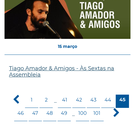
15
março
Tiago Amador & Amigos - Às Sextas na
Assembleia
1
2
41
42
43
44
45
...
46
47
48
49
100
101
...