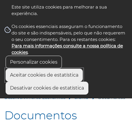
Este site utiliza cookies para melhorar a sua
experiência.
☰ Menu
Os cookies essenciais asseguram o funcionamento
do site e são indispensáveis, pelo que não requerem
o seu consentimento. Para os restantes cookies:
Para mais informações consulte a nossa política de
siga-nos
select language
▼
cookies
.
Personalizar cookies
Aceitar cookies de estatística
Início
Áreas de Ação e Projetos
Desativar cookies de estatística
Desenvolvimento Regional e Economia
Desenvolvimento Económico
SIGRia
Documentos
Documentos