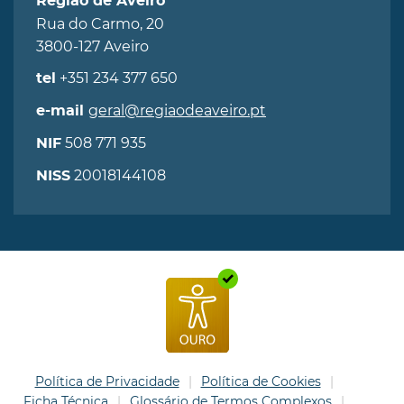
Região de Aveiro
Rua do Carmo, 20
3800-127 Aveiro
+351 234 377 650
tel
geral@regiaodeaveiro.pt
e-mail
508 771 935
NIF
20018144108
NISS
Política de Privacidade
Política de Cookies
Ficha Técnica
Glossário de Termos Complexos